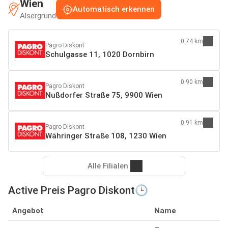
Wien
Automatisch erkennen
Alsergrund
0.74 km
Pagro Diskont
Schulgasse 11, 1020 Dornbirn
0.90 km
Pagro Diskont
Nußdorfer Straße 75, 9900 Wien
0.91 km
Pagro Diskont
Währinger Straße 108, 1230 Wien
Alle Filialen
Active Preis Pagro Diskont🕒
Angebot
Name