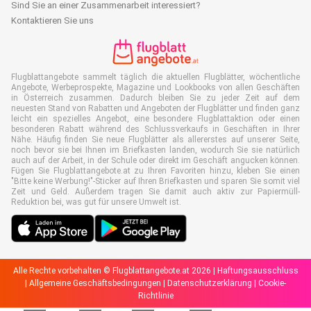
Sind Sie an einer Zusammenarbeit interessiert?
Kontaktieren Sie uns
Flugblattangebote sammelt täglich die aktuellen Flugblätter, wöchentliche
Angebote, Werbeprospekte, Magazine und Lookbooks von allen Geschäften
in Österreich zusammen. Dadurch bleiben Sie zu jeder Zeit auf dem
neuesten Stand von Rabatten und Angeboten der Flugblätter und finden ganz
leicht ein spezielles Angebot, eine besondere Flugblattaktion oder einen
besonderen Rabatt während des Schlussverkaufs in Geschäften in Ihrer
Nähe. Häufig finden Sie neue Flugblätter als allererstes auf unserer Seite,
noch bevor sie bei Ihnen im Briefkasten landen, wodurch Sie sie natürlich
auch auf der Arbeit, in der Schule oder direkt im Geschäft angucken können.
Fügen Sie Flugblattangebote.at zu Ihren Favoriten hinzu, kleben Sie einen
"Bitte keine Werbung!"-Sticker auf Ihren Briefkasten und sparen Sie somit viel
Zeit und Geld. Außerdem tragen Sie damit auch aktiv zur Papiermüll-
Reduktion bei, was gut für unsere Umwelt ist.
Alle Rechte vorbehalten © Flugblattangebote.at 2026 |
Haftungsausschluss
|
Allgemeine Geschäftsbedingungen
|
Datenschutzerklärung
|
Cookie-
Richtlinie