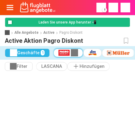
!
Laden Sie unsere App herunter 📲
Alle Angebote
Active
Pagro Diskont
Active Aktion Pagro Diskont
Geschäfte
1
Filter
LASCANA
Hinzufügen