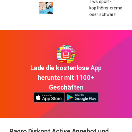
Tws sport-
kopfhörer creme
oder schwarz
Lade die kostenlose App
herunter mit 1100+
Geschäften
Pagro Diskont Active Angebot und