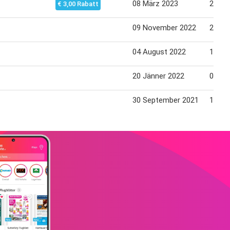
08 März 2023
22 Mä
€ 3,00 Rabatt
09 November 2022
23 No
04 August 2022
17 Au
20 Jänner 2022
02 Fe
30 September 2021
13 Ok