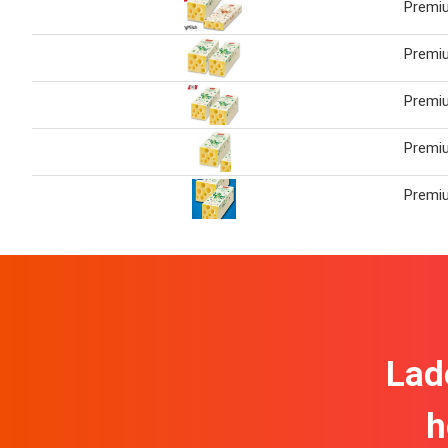
Premi
Premi
Premi
Premi
Premi
Lad
h