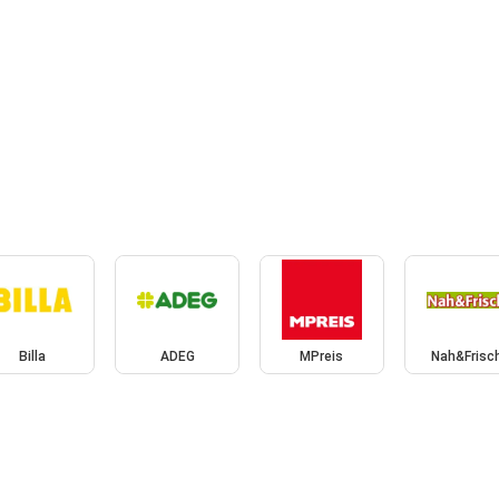
Billa
ADEG
MPreis
Nah&Frisc