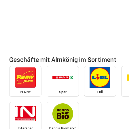
Geschäfte mit Almkönig im Sortiment
PENNY
Spar
Lidl
Interspar
Denn's Biomarkt