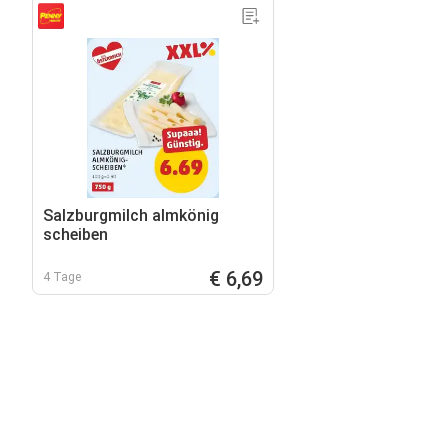
Salzburgmilch almkönig
scheiben
€ 6,69
4 Tage