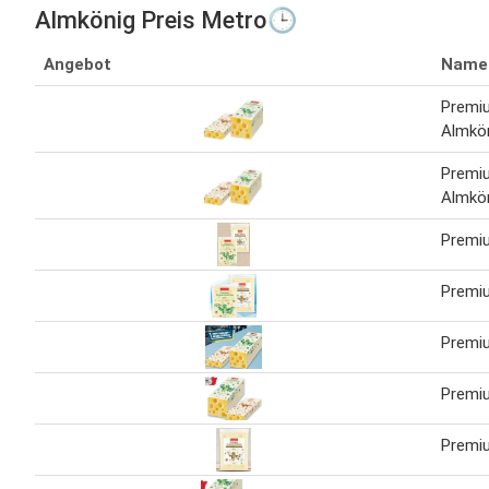
Almkönig Preis Metro🕒
Angebot
Name
Premiu
Almkö
Premiu
Almkö
Premi
Premi
Premi
Premi
Premi