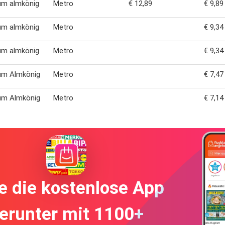
um almkönig
Metro
€ 12,89
€ 9,89
um almkönig
Metro
€ 9,34
um almkönig
Metro
€ 9,34
um Almkönig
Metro
€ 7,47
um Almkönig
Metro
€ 7,14
e die kostenlose App
erunter mit 1100+