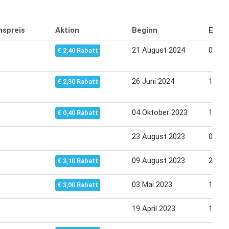
nspreis
Aktion
Beginn
Endd
21 August 2024
04 Se
€ 2,40 Rabatt
26 Juni 2024
10 Jul
€ 2,30 Rabatt
04 Oktober 2023
18 Ok
€ 0,40 Rabatt
23 August 2023
06 Se
09 August 2023
23 Au
€ 3,10 Rabatt
03 Mai 2023
17 Ma
€ 3,00 Rabatt
19 April 2023
17 Ma