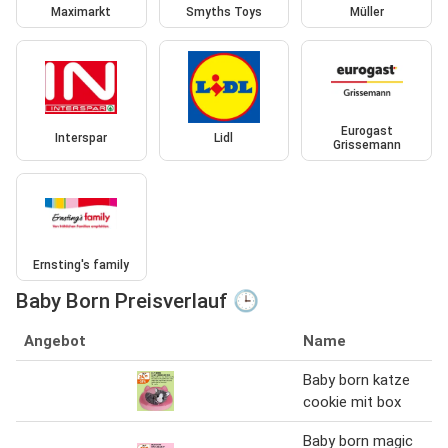
Maximarkt
Smyths Toys
Müller
Eurogast
Interspar
Lidl
Grissemann
Ernsting's family
Baby Born Preisverlauf 🕒
Angebot
Name
Baby born katze
cookie mit box
Baby born magic