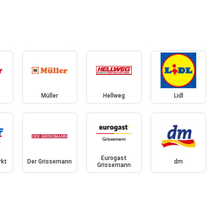
Müller
Hellweg
Lidl
Eurogast
rkt
Der Grissemann
dm
Grissemann