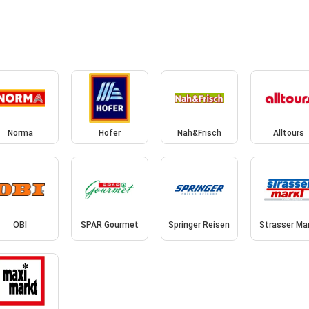
Norma
Hofer
Nah&Frisch
Alltours
OBI
SPAR Gourmet
Springer Reisen
Strasser Ma