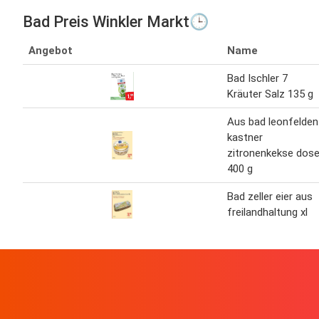
Bad Preis Winkler Markt🕒
Angebot
Name
Bad Ischler 7
Kräuter Salz 135 g
Aus bad leonfelden
kastner
zitronenkekse dos
400 g
Bad zeller eier aus
freilandhaltung xl