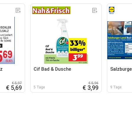
lz
Cif Bad & Dusche
Salzburge
€ 5,97
€ 5,96
€ 5,69
€ 3,99
5 Tage
9 Tage