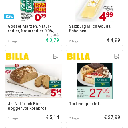
-53%
Gösser Märzen, Natur-
Salzburg Milch Gouda
radler, Naturradler 0,0%,
Scheiben
Biostoff od. Naturgold
€ 1,68
€ 0,79
€ 4,99
2 Tage
2 Tage
Ja! Natürlich Bio-
Torten- quartett
Roggenvollkornbrot
€ 5,14
€ 27,99
2 Tage
2 Tage