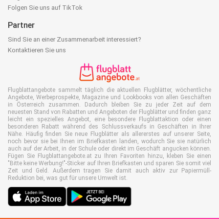
Folgen Sie uns auf TikTok
Partner
Sind Sie an einer Zusammenarbeit interessiert?
Kontaktieren Sie uns
Flugblattangebote sammelt täglich die aktuellen Flugblätter, wöchentliche
Angebote, Werbeprospekte, Magazine und Lookbooks von allen Geschäften
in Österreich zusammen. Dadurch bleiben Sie zu jeder Zeit auf dem
neuesten Stand von Rabatten und Angeboten der Flugblätter und finden ganz
leicht ein spezielles Angebot, eine besondere Flugblattaktion oder einen
besonderen Rabatt während des Schlussverkaufs in Geschäften in Ihrer
Nähe. Häufig finden Sie neue Flugblätter als allererstes auf unserer Seite,
noch bevor sie bei Ihnen im Briefkasten landen, wodurch Sie sie natürlich
auch auf der Arbeit, in der Schule oder direkt im Geschäft angucken können.
Fügen Sie Flugblattangebote.at zu Ihren Favoriten hinzu, kleben Sie einen
"Bitte keine Werbung!"-Sticker auf Ihren Briefkasten und sparen Sie somit viel
Zeit und Geld. Außerdem tragen Sie damit auch aktiv zur Papiermüll-
Reduktion bei, was gut für unsere Umwelt ist.