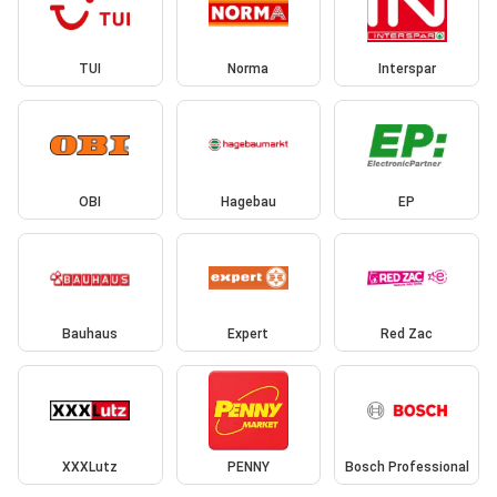
TUI
Norma
Interspar
OBI
Hagebau
EP
Bauhaus
Expert
Red Zac
XXXLutz
PENNY
Bosch Professional