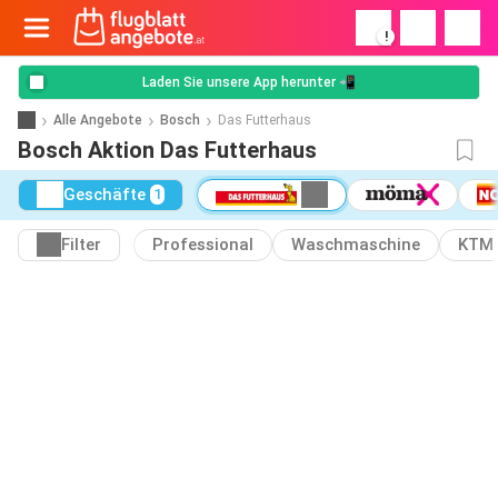
!
Laden Sie unsere App herunter 📲
Alle Angebote
Bosch
Das Futterhaus
Bosch Aktion Das Futterhaus
Geschäfte
1
Filter
Professional
Waschmaschine
KTM