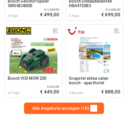
Bosch Geschirrspüler
Bosch Einbaubackofen
SMV4EU800E
HBA4720B3
€ 1.229,00
€ 1.683,00
€ 499,00
€ 699,00
5 Tage
5 Tage
Bosch VISI MOW 200
Grupotel aldea calan
bosch - aparthotel
€ 616,00
€ 449,00
€ 888,00
23 Tage
4 Monate
Alle Angebote anzeigen (10)