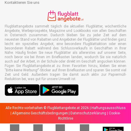
Kontaktieren Sie uns
Flugblattangebote sammelt täglich die aktuellen Flugblätter, wöchentliche
Angebote, Werbeprospekte, Magazine und Lookbooks von allen Geschäften
in Österreich zusammen. Dadurch bleiben Sie zu jeder Zeit auf dem
neuesten Stand von Rabatten und Angeboten der Flugblätter und finden ganz
leicht ein spezielles Angebot, eine besondere Flugblattaktion oder einen
besonderen Rabatt während des Schlussverkaufs in Geschäften in Ihrer
Nähe. Häufig finden Sie neue Flugblätter als allererstes auf unserer Seite,
noch bevor sie bei Ihnen im Briefkasten landen, wodurch Sie sie natürlich
auch auf der Arbeit, in der Schule oder direkt im Geschäft angucken können.
Fügen Sie Flugblattangebote.at zu Ihren Favoriten hinzu, kleben Sie einen
"Bitte keine Werbung!"-Sticker auf Ihren Briefkasten und sparen Sie somit viel
Zeit und Geld. Außerdem tragen Sie damit auch aktiv zur Papiermüll-
Reduktion bei, was gut für unsere Umwelt ist.
Alle Rechte vorbehalten © Flugblattangebote.at 2026 |
Haftungsausschluss
|
Allgemeine Geschäftsbedingungen
|
Datenschutzerklärung
|
Cookie-
Richtlinie