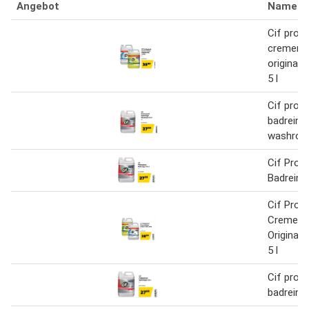
Angebot
Name
Cif prof
cremer-ri
original 
5 l
Cif prof
badreinig
washroom
Cif Prof
Badreinige
Cif Prof
Creme-Re
Original
5 l
Cif prof
badreinige