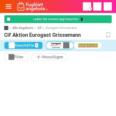
!
Laden Sie unsere App herunter 📲
Alle Angebote
Cif
Eurogast Grissemann
Cif Aktion Eurogast Grissemann
Geschäfte
1
Filter
Hinzufügen