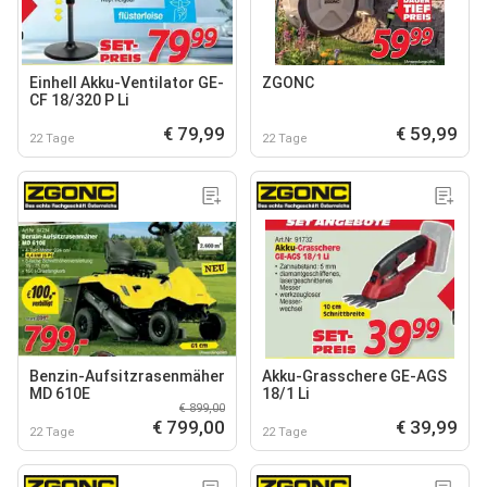
Einhell Akku-Ventilator GE-
ZGONC
CF 18/320 P Li
€ 79,99
€ 59,99
22 Tage
22 Tage
Benzin-Aufsitzrasenmäher
Akku-Grasschere GE-AGS
MD 610E
18/1 Li
€ 899,00
€ 799,00
€ 39,99
22 Tage
22 Tage