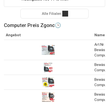
Alle Filialen
Computer Preis Zgonc🕒
Angebot
Name
Art.Nr. 3
Bewässe
Compute
Bewässe
Compute
Bewässe
Compute
Bewässe
Computer