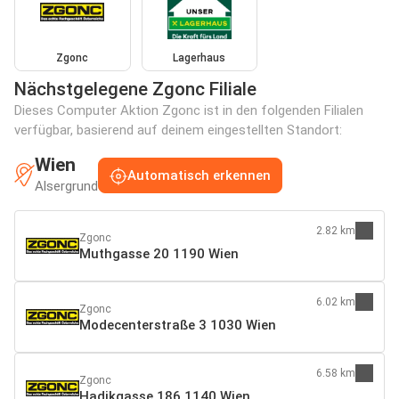
Zgonc
Lagerhaus
Nächstgelegene Zgonc Filiale
Dieses Computer Aktion Zgonc ist in den folgenden Filialen
verfügbar, basierend auf deinem eingestellten Standort:
Wien
Automatisch erkennen
Alsergrund
2.82 km
Zgonc
Muthgasse 20 1190 Wien
6.02 km
Zgonc
Modecenterstraße 3 1030 Wien
6.58 km
Zgonc
Hadikgasse 186 1140 Wien