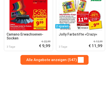
2 sparen
Camano Erwachsenen-
Jolly Farbstifte »Crazy«
Socken
€ 22,99
€ 13,99
€ 9,99
€ 11,99
3 Tage
3 Tage
Alle Angebote anzeigen (547)