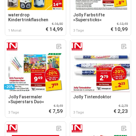
waterdrop
Jolly Farbstifte
Kindertrinkflaschen
»Supersticks«
€ 16,90
€ 13,49
€ 14,99
€ 10,99
1 Monat
3 Tage
-20%
Jolly Fasermaler
Jolly Tintendoktor
»Superstars Duo«
€ 9,49
€ 2,79
€ 7,59
€ 2,23
3 Tage
3 Tage