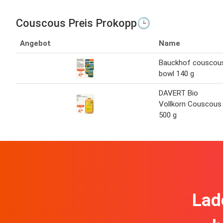
Couscous Preis Prokopp🕒
Angebot
Name
Bauckhof couscou
bowl 140 g
DAVERT Bio
Vollkorn Couscous
500 g
Lad