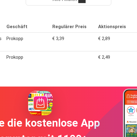
Geschäft
Regulärer Preis
Aktionspreis
s
Prokopp
€ 3,39
€ 2,89
Prokopp
€ 2,49
e die kostenlose App