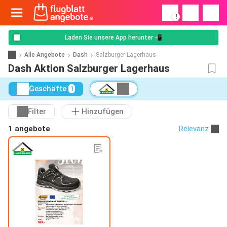
!
Laden Sie unsere App herunter 📲
Alle Angebote
Dash
Salzburger Lagerhaus
Dash Aktion Salzburger Lagerhaus
Geschäfte
1
Filter
Hinzufügen
1 angebote
Relevanz