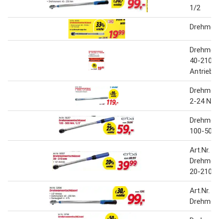
1/2
Drehmom
Drehmom
40-210 N
Antrieb
Drehmom
2-24 Nm,
Drehmom
100-500 
Art.Nr. 5
Drehmom
20-210 
Art.Nr. 3
Drehmom