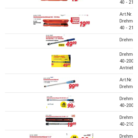
40 - 210
Art.Nr. 3
Drehmom
40 - 210
Drehmom
Drehmom
40-200 N
Antrieb
Art.Nr. 3
Drehmom
Drehmom
40-200 N
Drehmom
40-210 N
Drehmom