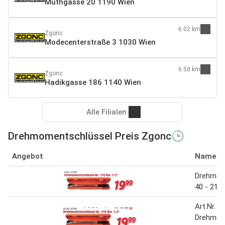
Muthgasse 20 1190 Wien
6.02 km
Zgonc
Modecenterstraße 3 1030 Wien
6.58 km
Zgonc
Hadikgasse 186 1140 Wien
Alle Filialen
Drehmomentschlüssel Preis Zgonc🕒
Angebot
Name
Drehmom
40 - 210
Art.Nr. 3
Drehmom