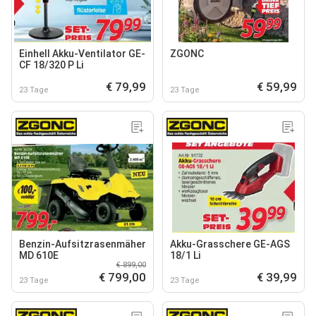
Einhell Akku-Ventilator GE-
ZGONC
CF 18/320 P Li
€ 79,99
€ 59,99
23 Tage
23 Tage
Benzin-Aufsitzrasenmäher
Akku-Grasschere GE-AGS
MD 610E
18/1 Li
€ 899,00
€ 799,00
€ 39,99
23 Tage
23 Tage