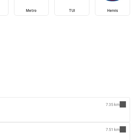
Metro
TUI
Hervis
7.35 km
7.51 km