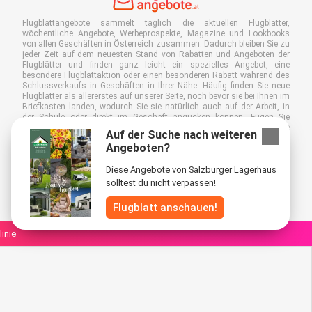
Flugblattangebote sammelt täglich die aktuellen Flugblätter,
wöchentliche Angebote, Werbeprospekte, Magazine und Lookbooks
von allen Geschäften in Österreich zusammen. Dadurch bleiben Sie zu
jeder Zeit auf dem neuesten Stand von Rabatten und Angeboten der
Flugblätter und finden ganz leicht ein spezielles Angebot, eine
besondere Flugblattaktion oder einen besonderen Rabatt während des
Schlussverkaufs in Geschäften in Ihrer Nähe. Häufig finden Sie neue
Flugblätter als allererstes auf unserer Seite, noch bevor sie bei Ihnen im
Briefkasten landen, wodurch Sie sie natürlich auch auf der Arbeit, in
der Schule oder direkt im Geschäft angucken können. Fügen Sie
Flugblattangebote.at zu Ihren Favoriten hinzu, kleben Sie einen "Bitte
Auf der Suche nach weiteren
keine Werbung!"-Sticker auf Ihren Briefkasten und sparen Sie somit viel
Angeboten?
Zeit und Geld. Außerdem tragen Sie damit auch aktiv zur Papiermüll-
Reduktion bei, was gut für unsere Umwelt ist.
Diese Angebote von Salzburger Lagerhaus
solltest du nicht verpassen!
Flugblatt anschauen!
linie