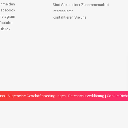
 anmelden
Sind Sie an einer Zusammenarbeit
 Facebook
interessiert?
Instagram
Kontaktieren Sie uns
 Youtube
 TikTok
uss
|
Allgemeine Geschäftsbedingungen
|
Datenschutzerklärung
|
Cookie-Richt