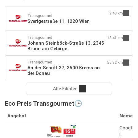
9.48 km
Transgourmet
Sverigestraße 11, 1220 Wien
Transgourmet
13.41 km
Johann Steinböck-Straße 13, 2345
Brunn am Gebirge
Transgourmet
55.92 km
An der Schütt 37, 3500 Krems an
der Donau
Alle Filialen
Eco Preis Transgourmet🕒
Angebot
Name
Goodfry 
L