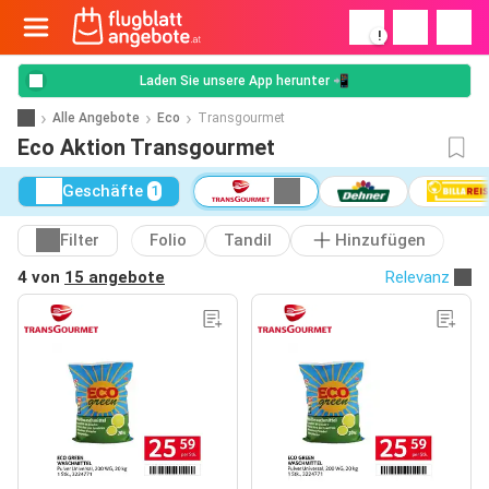
!
Laden Sie unsere App herunter 📲
Alle Angebote
Eco
Transgourmet
Eco Aktion Transgourmet
Geschäfte
1
Filter
Folio
Tandil
Hinzufügen
4 von
15 angebote
Relevanz