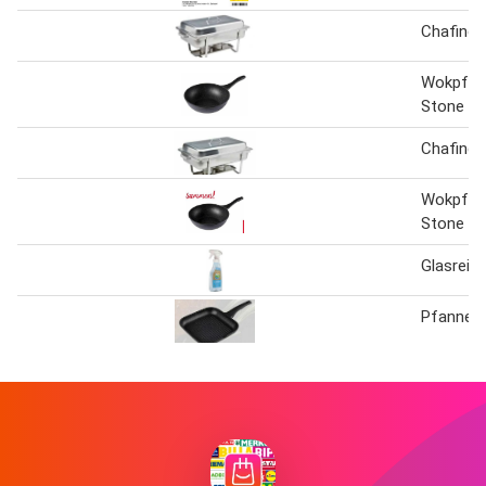
Chafing 
Wokpfan
Stone
Chafing 
Wokpfan
Stone
Glasreini
Pfanne 