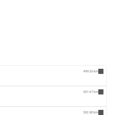
499.26 km
501.67 km
502.80 km