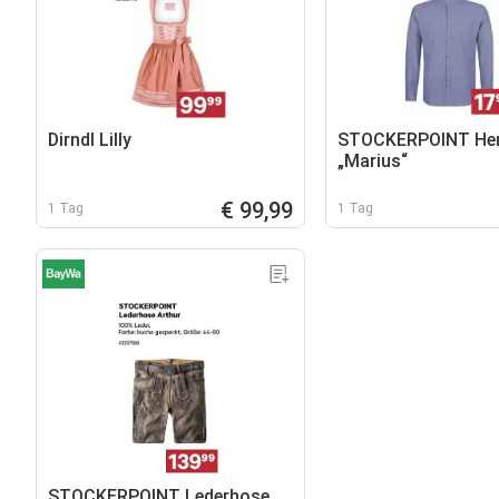
Dirndl Lilly
STOCKERPOINT H
„Marius“
€ 99,99
1 Tag
1 Tag
STOCKERPOINT Lederhose