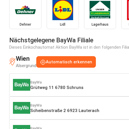
Dehner
Lidl
Lagerhaus
Nächstgelegene BayWa Filiale
Dieses Einkochautomat Aktion BayWa ist in den folgenden Filia
Wien
Automatisch erkennen
Alsergrund
BayWa
Grütweg 11 6780 Schruns
BayWa
Scheibenstraße 2 6923 Lauterach
BayWa