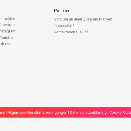
Partner
 anmelden
Sind Sie an einer Zusammenarbeit
 Facebook
interessiert?
Instagram
Kontaktieren Sie uns
 Youtube
 TikTok
uss
|
Allgemeine Geschäftsbedingungen
|
Datenschutzerklärung
|
Cookie-Richt