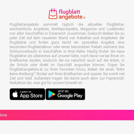
Flugblattangebote sammelt täglich die aktuellen Flugblätter,
wöchentliche Angebote, Werbeprospekte, Magazine und Lookbooks
von allen Geschäften in Österreich zusammen. Dadurch bleiben Sie zu
jeder Zeit auf dem neuesten Stand von Rabatten und Angeboten der
Flugblätter und finden ganz leicht ein spezielles Angebot, eine
besondere Flugblattaktion oder einen besonderen Rabatt während des
Schlussverkaufs in Geschäften in Ihrer Nähe. Häufig finden Sie neue
Flugblätter als allererstes auf unserer Seite, noch bevor sie bei Ihnen im
Briefkasten landen, wodurch Sie sie natürlich auch auf der Arbeit, in
der Schule oder direkt im Geschäft angucken können. Fügen Sie
Flugblattangebote.at zu Ihren Favoriten hinzu, kleben Sie einen "Bitte
keine Werbung!"-Sticker auf Ihren Briefkasten und sparen Sie somit viel
Zeit und Geld. Außerdem tragen Sie damit auch aktiv zur Papiermüll-
Reduktion bei, was gut für unsere Umwelt ist.
linie