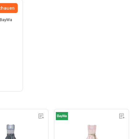
chauen
n BayWa