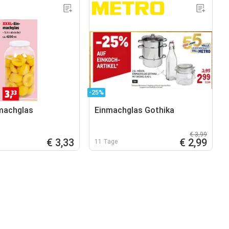
-25%
machglas
Einmachglas Gothika
€ 3,99
€ 3,33
€ 2,99
11 Tage