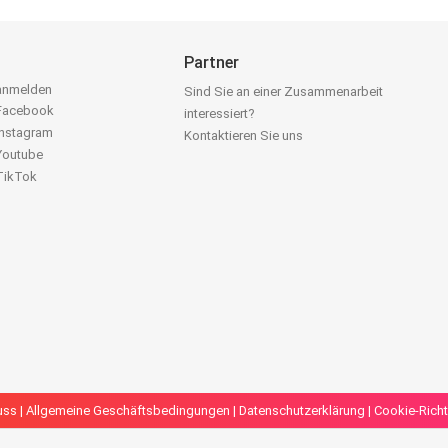
Partner
 anmelden
Sind Sie an einer Zusammenarbeit
 Facebook
interessiert?
Instagram
Kontaktieren Sie uns
 Youtube
 TikTok
uss
|
Allgemeine Geschäftsbedingungen
|
Datenschutzerklärung
|
Cookie-Richt