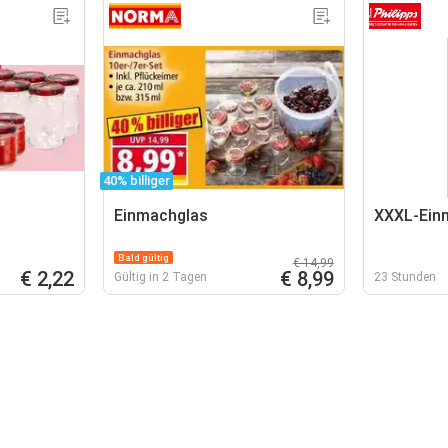
40% billiger
Einmachglas
XXXL-Ein
Bald gültig
€ 14,99
€ 2,22
€ 8,99
Gültig in 2 Tagen
23 Stunden