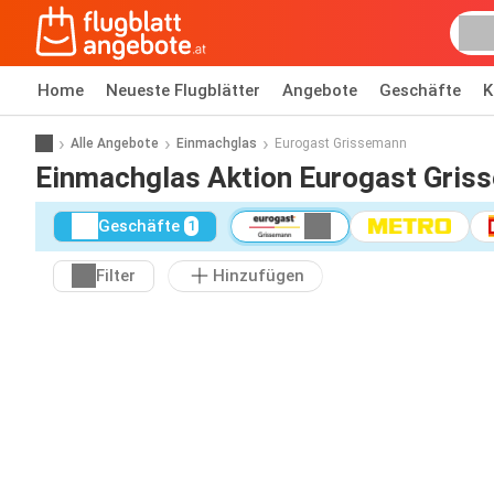
Home
Neueste Flugblätter
Angebote
Geschäfte
K
Alle Angebote
Einmachglas
Eurogast Grissemann
Einmachglas Aktion Eurogast Gris
Geschäfte
1
Filter
Hinzufügen