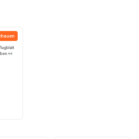
schauen
lugblatt
aben.👀