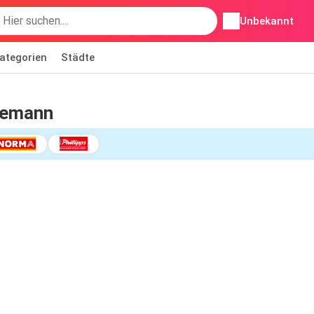
Unbekannt
ategorien
Städte
semann