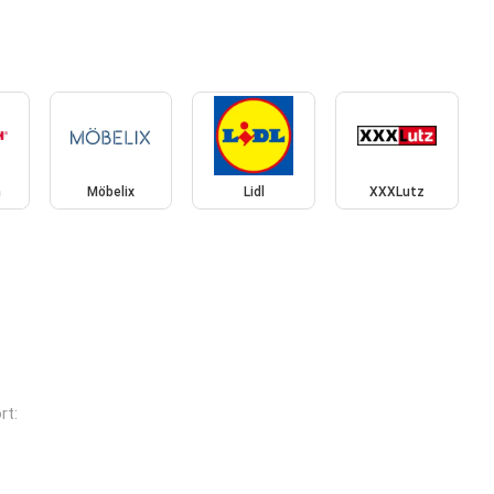
h
Möbelix
Lidl
XXXLutz
rt: