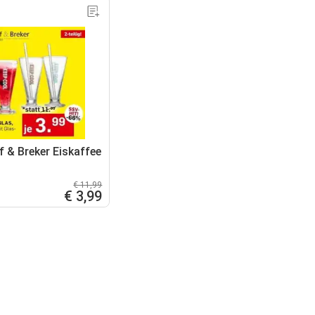
f & Breker Eiskaffee
€ 11,99
€ 3,99