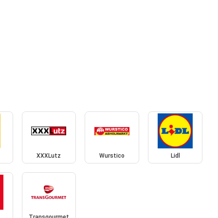
XXXLutz
Wurstico
Lidl
Transgourmet