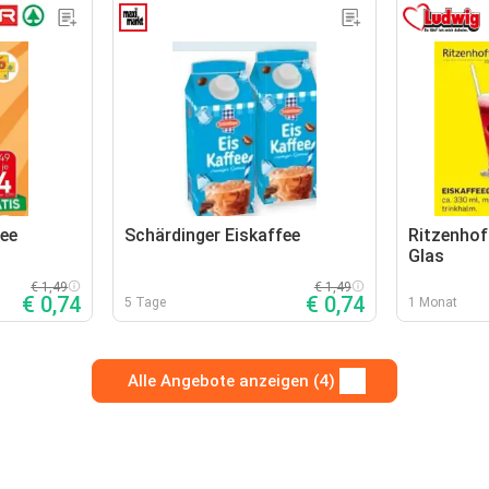
fee
Schärdinger Eiskaffee
Ritzenhof
Glas
€ 1,49
€ 1,49
€ 0,74
€ 0,74
5 Tage
1 Monat
Alle Angebote anzeigen (4)