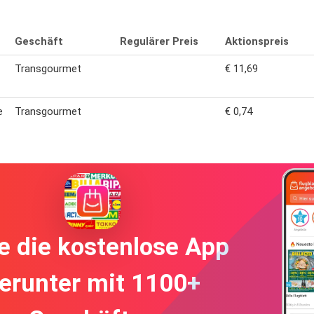
Geschäft
Regulärer Preis
Aktionspreis
Transgourmet
€ 11,69
e
Transgourmet
€ 0,74
e die kostenlose App
erunter mit 1100+