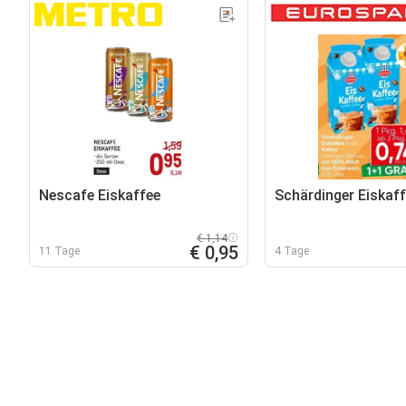
Nescafe Eiskaffee
Schärdinger Eiskaf
€ 1,14
€ 0,95
11 Tage
4 Tage