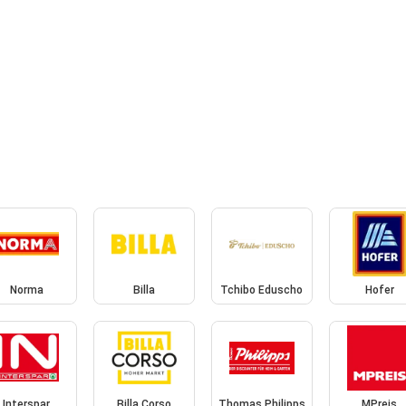
Norma
Billa
Tchibo Eduscho
Hofer
Interspar
Billa Corso
Thomas Philipps
MPreis