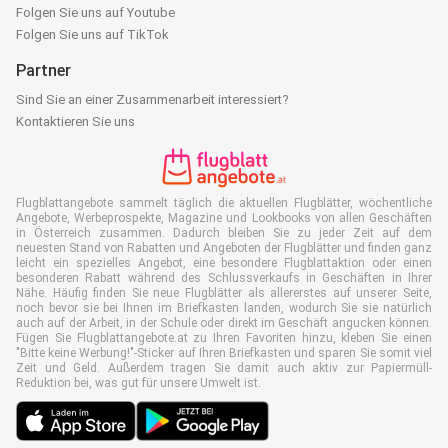
Folgen Sie uns auf Youtube
Folgen Sie uns auf TikTok
Partner
Sind Sie an einer Zusammenarbeit interessiert?
Kontaktieren Sie uns
Flugblattangebote sammelt täglich die aktuellen Flugblätter, wöchentliche
Angebote, Werbeprospekte, Magazine und Lookbooks von allen Geschäften
in Österreich zusammen. Dadurch bleiben Sie zu jeder Zeit auf dem
neuesten Stand von Rabatten und Angeboten der Flugblätter und finden ganz
leicht ein spezielles Angebot, eine besondere Flugblattaktion oder einen
besonderen Rabatt während des Schlussverkaufs in Geschäften in Ihrer
Nähe. Häufig finden Sie neue Flugblätter als allererstes auf unserer Seite,
noch bevor sie bei Ihnen im Briefkasten landen, wodurch Sie sie natürlich
auch auf der Arbeit, in der Schule oder direkt im Geschäft angucken können.
Fügen Sie Flugblattangebote.at zu Ihren Favoriten hinzu, kleben Sie einen
"Bitte keine Werbung!"-Sticker auf Ihren Briefkasten und sparen Sie somit viel
Zeit und Geld. Außerdem tragen Sie damit auch aktiv zur Papiermüll-
Reduktion bei, was gut für unsere Umwelt ist.