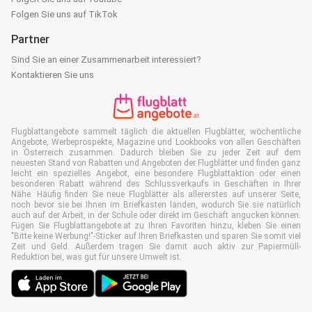
Folgen Sie uns auf TikTok
Partner
Sind Sie an einer Zusammenarbeit interessiert?
Kontaktieren Sie uns
Flugblattangebote sammelt täglich die aktuellen Flugblätter, wöchentliche
Angebote, Werbeprospekte, Magazine und Lookbooks von allen Geschäften
in Österreich zusammen. Dadurch bleiben Sie zu jeder Zeit auf dem
neuesten Stand von Rabatten und Angeboten der Flugblätter und finden ganz
leicht ein spezielles Angebot, eine besondere Flugblattaktion oder einen
besonderen Rabatt während des Schlussverkaufs in Geschäften in Ihrer
Nähe. Häufig finden Sie neue Flugblätter als allererstes auf unserer Seite,
noch bevor sie bei Ihnen im Briefkasten landen, wodurch Sie sie natürlich
auch auf der Arbeit, in der Schule oder direkt im Geschäft angucken können.
Fügen Sie Flugblattangebote.at zu Ihren Favoriten hinzu, kleben Sie einen
"Bitte keine Werbung!"-Sticker auf Ihren Briefkasten und sparen Sie somit viel
Zeit und Geld. Außerdem tragen Sie damit auch aktiv zur Papiermüll-
Reduktion bei, was gut für unsere Umwelt ist.