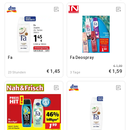
Fa
Fa Deospray
€ 1,99
€ 1,45
€ 1,59
23 Stunden
3 Tage