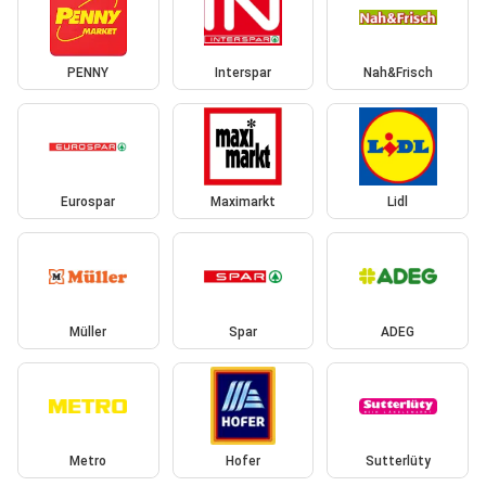
PENNY
Interspar
Nah&Frisch
Eurospar
Maximarkt
Lidl
Müller
Spar
ADEG
Metro
Hofer
Sutterlüty