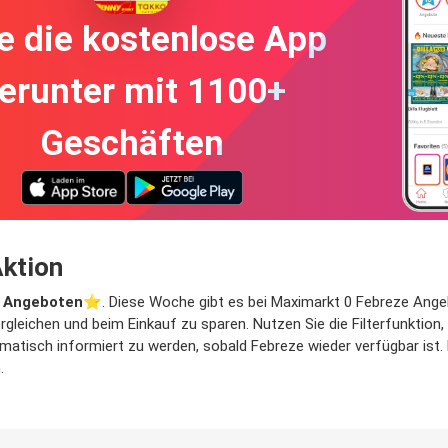
e die kostenlose App
erunter mit 1100+
Geschäften
ktion
 Angeboten
⭐️. Diese Woche gibt es bei Maximarkt 0 Febreze Angebo
ergleichen und beim Einkauf zu sparen. Nutzen Sie die Filterfunkti
atisch informiert zu werden, sobald Febreze wieder verfügbar ist. F
.