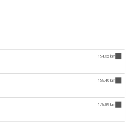
154.02 km
156.40 km
176.89 km