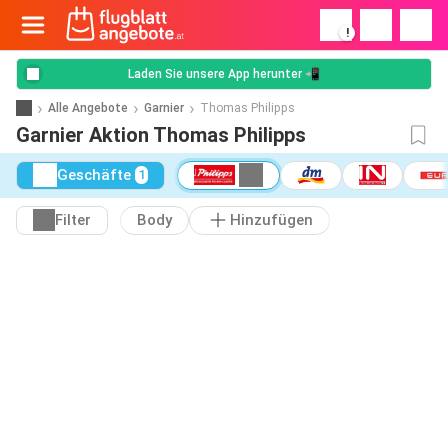
!
Laden Sie unsere App herunter 📲
Alle Angebote
Garnier
Thomas Philipps
Garnier Aktion Thomas Philipps
Geschäfte
1
Filter
Body
Hinzufügen