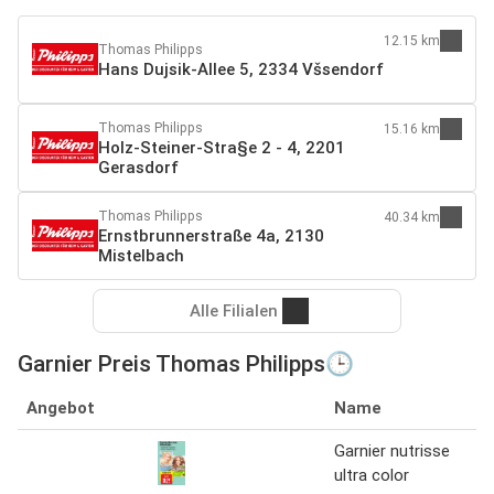
12.15 km
Thomas Philipps
Hans Dujsik-Allee 5, 2334 Všsendorf
Thomas Philipps
15.16 km
Holz-Steiner-Stra§e 2 - 4, 2201
Gerasdorf
Thomas Philipps
40.34 km
Ernstbrunnerstraße 4a, 2130
Mistelbach
Alle Filialen
Garnier Preis Thomas Philipps🕒
Angebot
Name
Garnier nutrisse
ultra color