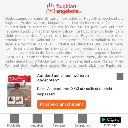
Flugblattangebote sammelt täglich die aktuellen Flugblätter, wöchentliche
Angebote, Werbeprospekte, Magazine und Lookbooks von allen Geschäften
in Österreich zusammen. Dadurch bleiben Sie zu jeder Zeit auf dem
neuesten Stand von Rabatten und Angeboten der Flugblätter und finden ganz
leicht ein spezielles Angebot, eine besondere Flugblattaktion oder einen
besonderen Rabatt während des Schlussverkaufs in Geschäften in Ihrer
Nähe. Häufig finden Sie neue Flugblätter als allererstes auf unserer Seite,
noch bevor sie bei Ihnen im Briefkasten landen, wodurch Sie sie natürlich
auch auf der Arbeit, in der Schule oder direkt im Geschäft angucken können.
Fügen Sie Flugblattangebote.at zu Ihren Favoriten hinzu, kleben Sie einen
"Bitte keine Werbung!"-Sticker auf Ihren Briefkasten und sparen Sie somit viel
Zeit und Geld. Außerdem tragen Sie damit auch aktiv zur Papiermüll-
Reduktion bei, was gut für unsere Umwelt ist.
Auf der Suche nach weiteren
Angeboten?
Diese Angebote von XXXLutz solltest du nicht
verpassen!
Alle Rechte vorbehalten © Flugblattangebote.at 2026 |
Haftungsausschluss
|
Allgemeine Geschäftsbedingungen
|
Datenschutzerklärung
|
Cookie-
Prospekt anschauen!
Richtlinie
In der App
Flugblätter
Angebote
Favoriten
Gespeichert