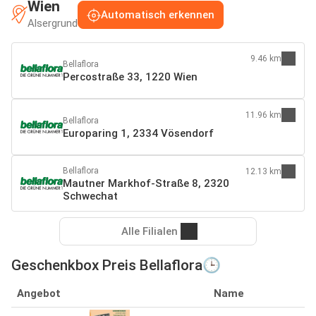
Wien
Automatisch erkennen
Alsergrund
9.46 km
Bellaflora
Percostraße 33, 1220 Wien
11.96 km
Bellaflora
Europaring 1, 2334 Vösendorf
Bellaflora
12.13 km
Mautner Markhof-Straße 8, 2320
Schwechat
Alle Filialen
Geschenkbox Preis Bellaflora🕒
Angebot
Name