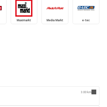
Maximarkt
Media Markt
e-tec
3.00 km