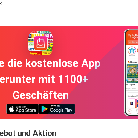
x
e die kostenlose App
erunter mit 1100+
Geschäften
ebot und Aktion