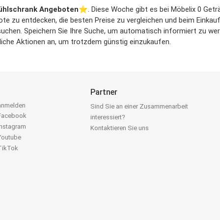
ühlschrank Angeboten
⭐️. Diese Woche gibt es bei Möbelix 0 Getr
ote zu entdecken, die besten Preise zu vergleichen und beim Einkauf 
hen. Speichern Sie Ihre Suche, um automatisch informiert zu werde
nliche Aktionen an, um trotzdem günstig einzukaufen.
Partner
 anmelden
Sind Sie an einer Zusammenarbeit
 Facebook
interessiert?
Instagram
Kontaktieren Sie uns
 Youtube
 TikTok