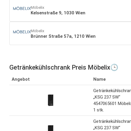
Möbelix
Kelsenstraße 9, 1030 Wien
Möbelix
Brünner Straße 57a, 1210 Wien
Getränkekühlschrank Preis Möbelix🕒
Angebot
Name
Getränkekühlschra
„KSG 237 SW“
4547065601 Möbeli
1 stk.
Getränkekühlschra
„KSG 237 SW“