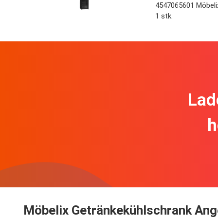
4547065601 Möbeli
1 stk.
Lad
h
Möbelix Getränkekühlschrank Ang