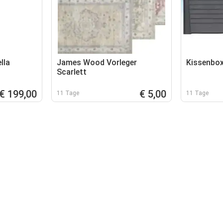
lla
James Wood Vorleger
Kissenbox
Scarlett
€ 199,00
€ 5,00
11 Tage
11 Tage