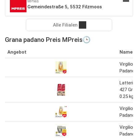
MPreis
Gemeindestraße 5, 5532 Filzmoos
Alle Filialen
Grana padano Preis MPreis🕒
Angebot
Name
Virgilio 
Padano 3
Latteria
427 Gra
0.25 kg
Virgilio 
Padano 3
Virgilio 
Padano 1