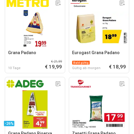
Grana Padano
Eurogast Grana Padano
€ 21,99
Bald gültig
€ 19,99
€ 18,99
10 Tage
Gültig ab morgen
-26%
Grana Padano Riserva
Zanetti Grana Padano