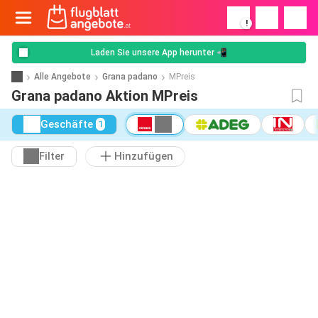
!
Laden Sie unsere App herunter 📲
Alle Angebote
Grana padano
MPreis
Grana padano Aktion MPreis
Geschäfte
1
Filter
Hinzufügen