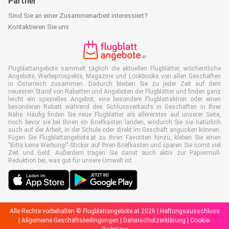
Partner
Sind Sie an einer Zusammenarbeit interessiert?
Kontaktieren Sie uns
Flugblattangebote sammelt täglich die aktuellen Flugblätter, wöchentliche
Angebote, Werbeprospekte, Magazine und Lookbooks von allen Geschäften
in Österreich zusammen. Dadurch bleiben Sie zu jeder Zeit auf dem
neuesten Stand von Rabatten und Angeboten der Flugblätter und finden ganz
leicht ein spezielles Angebot, eine besondere Flugblattaktion oder einen
besonderen Rabatt während des Schlussverkaufs in Geschäften in Ihrer
Nähe. Häufig finden Sie neue Flugblätter als allererstes auf unserer Seite,
noch bevor sie bei Ihnen im Briefkasten landen, wodurch Sie sie natürlich
auch auf der Arbeit, in der Schule oder direkt im Geschäft angucken können.
Fügen Sie Flugblattangebote.at zu Ihren Favoriten hinzu, kleben Sie einen
"Bitte keine Werbung!"-Sticker auf Ihren Briefkasten und sparen Sie somit viel
Zeit und Geld. Außerdem tragen Sie damit auch aktiv zur Papiermüll-
Reduktion bei, was gut für unsere Umwelt ist.
Alle Rechte vorbehalten © Flugblattangebote.at 2026 |
Haftungsausschluss
|
Allgemeine Geschäftsbedingungen
|
Datenschutzerklärung
|
Cookie-