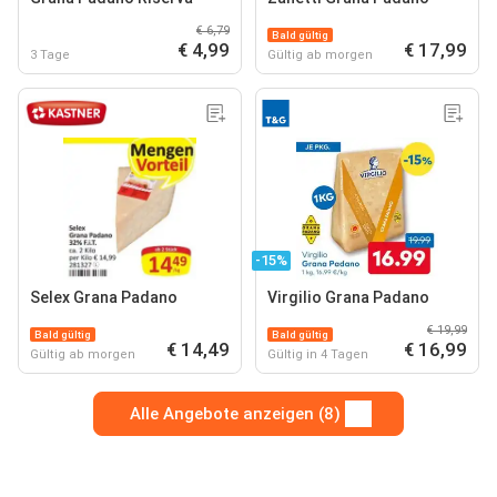
€ 6,79
Bald gültig
€ 4,99
€ 17,99
3 Tage
Gültig ab morgen
-15%
Selex Grana Padano
Virgilio Grana Padano
€ 19,99
Bald gültig
Bald gültig
€ 14,49
€ 16,99
Gültig ab morgen
Gültig in 4 Tagen
Alle Angebote anzeigen (8)