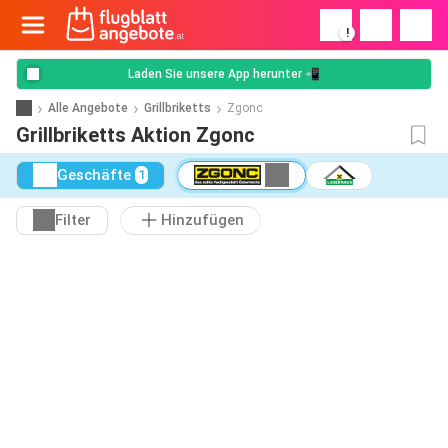
!
Laden Sie unsere App herunter 📲
Alle Angebote
Grillbriketts
Zgonc
Grillbriketts Aktion Zgonc
Geschäfte
1
Filter
Hinzufügen