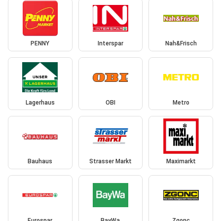
PENNY
Interspar
Nah&Frisch
Lagerhaus
OBI
Metro
Bauhaus
Strasser Markt
Maximarkt
Eurospar
BayWa
Zgonc