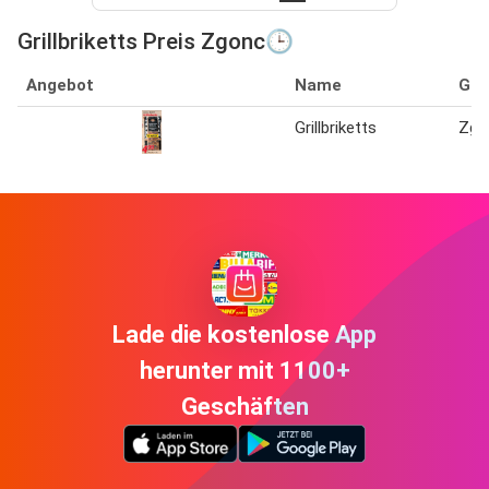
Grillbriketts Preis Zgonc🕒
Angebot
Name
Ges
Grillbriketts
Zgo
Lade die kostenlose App
herunter mit 1100+
Geschäften