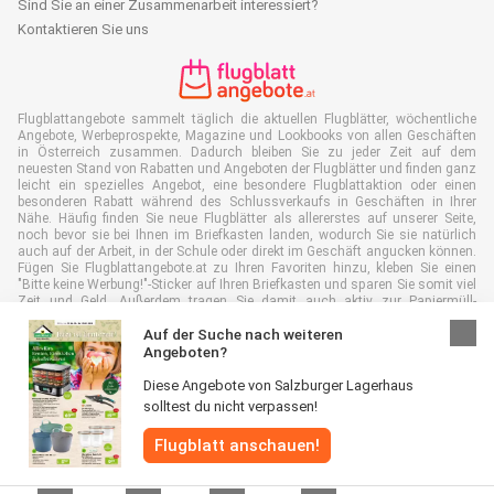
Sind Sie an einer Zusammenarbeit interessiert?
Kontaktieren Sie uns
Flugblattangebote sammelt täglich die aktuellen Flugblätter, wöchentliche
Angebote, Werbeprospekte, Magazine und Lookbooks von allen Geschäften
in Österreich zusammen. Dadurch bleiben Sie zu jeder Zeit auf dem
neuesten Stand von Rabatten und Angeboten der Flugblätter und finden ganz
leicht ein spezielles Angebot, eine besondere Flugblattaktion oder einen
besonderen Rabatt während des Schlussverkaufs in Geschäften in Ihrer
Nähe. Häufig finden Sie neue Flugblätter als allererstes auf unserer Seite,
noch bevor sie bei Ihnen im Briefkasten landen, wodurch Sie sie natürlich
auch auf der Arbeit, in der Schule oder direkt im Geschäft angucken können.
Fügen Sie Flugblattangebote.at zu Ihren Favoriten hinzu, kleben Sie einen
"Bitte keine Werbung!"-Sticker auf Ihren Briefkasten und sparen Sie somit viel
Zeit und Geld. Außerdem tragen Sie damit auch aktiv zur Papiermüll-
Reduktion bei, was gut für unsere Umwelt ist.
Auf der Suche nach weiteren
Angeboten?
Diese Angebote von Salzburger Lagerhaus
solltest du nicht verpassen!
Alle Rechte vorbehalten © Flugblattangebote.at 2026 |
Haftungsausschluss
Flugblatt anschauen!
|
Allgemeine Geschäftsbedingungen
|
Datenschutzerklärung
|
Cookie-
Richtlinie