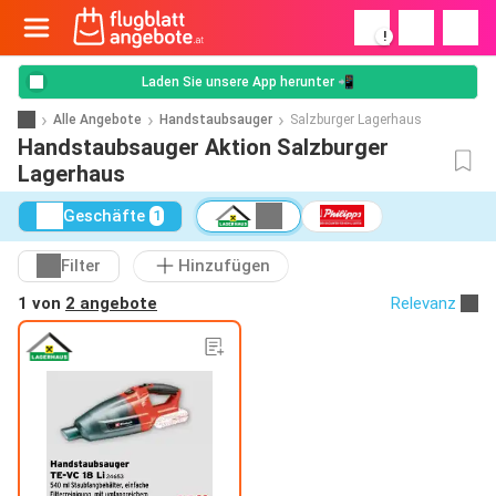
!
Laden Sie unsere App herunter 📲
Alle Angebote
Handstaubsauger
Salzburger Lagerhaus
Handstaubsauger Aktion Salzburger
Lagerhaus
Geschäfte
1
Filter
Hinzufügen
1 von
2 angebote
Relevanz