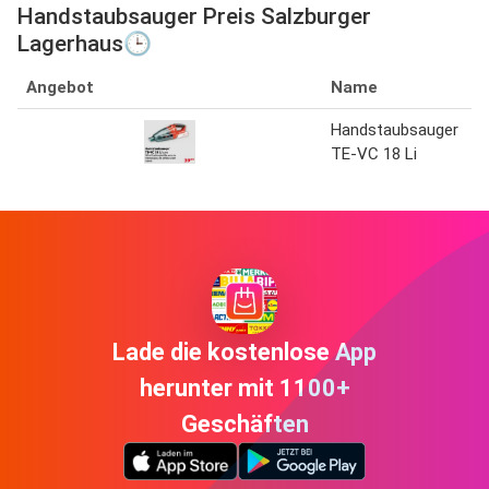
Handstaubsauger Preis Salzburger
Lagerhaus🕒
Angebot
Name
Handstaubsauger
TE-VC 18 Li
Lade die kostenlose App
herunter mit 1100+
Geschäften