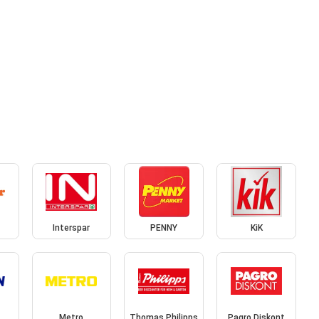
Interspar
PENNY
KiK
Metro
Thomas Philipps
Pagro Diskont