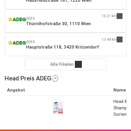
Hausfeldstraße 167, 1220 Wien
10.21 km
ADEG
Thürnlhofstraße 30, 1110 Wien
13.44 km
ADEG
Hauptstraße 118, 3420 Kritzendorf
Alle Filialen
Head Preis ADEG🕒
Angebot
Name
Head & S
Shampoo 
Sorten 3