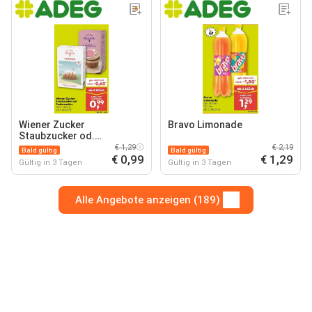
Wiener Zucker
Bravo Limonade
Staubzucker od.
Puderzucker
€ 1,29
€ 2,19
Bald gültig
Bald gültig
€ 0,99
€ 1,29
Gültig in 3 Tagen
Gültig in 3 Tagen
Alle Angebote anzeigen (189)