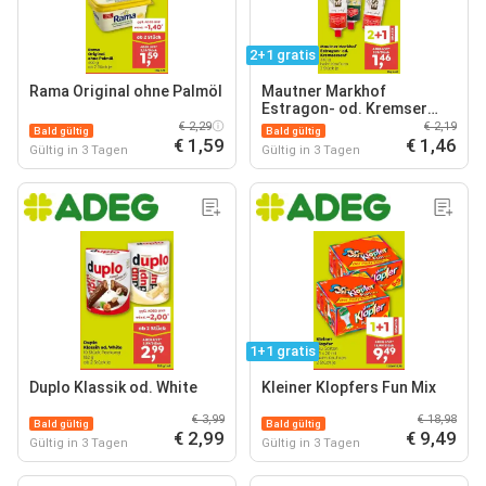
2+1 gratis
Rama Original ohne Palmöl
Mautner Markhof
Estragon- od. Kremser
senf
€ 2,29
€ 2,19
Bald gültig
Bald gültig
€ 1,59
€ 1,46
Gültig in 3 Tagen
Gültig in 3 Tagen
1+1 gratis
Duplo Klassik od. White
Kleiner Klopfers Fun Mix
€ 3,99
€ 18,98
Bald gültig
Bald gültig
€ 2,99
€ 9,49
Gültig in 3 Tagen
Gültig in 3 Tagen