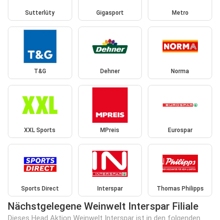
Sutterlüty
Gigasport
Metro
T&G
Dehner
Norma
XXL Sports
MPreis
Eurospar
Sports Direct
Interspar
Thomas Philipps
Nächstgelegene Weinwelt Interspar Filiale
Dieses Head Aktion Weinwelt Interspar ist in den folgenden