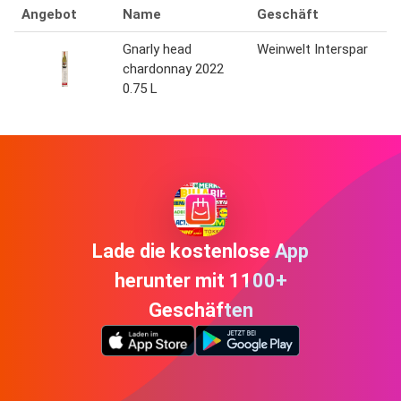
Angebot
Name
Geschäft
R
Gnarly head
Weinwelt Interspar
chardonnay 2022
0.75 L
Lade die kostenlose App
herunter mit 1100+
Geschäften