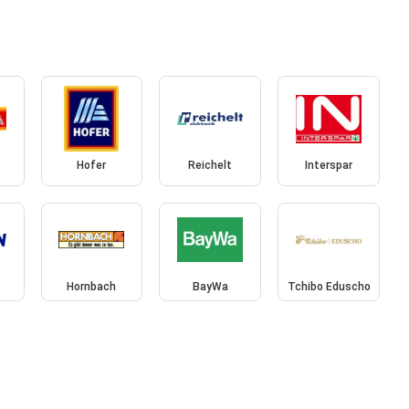
Hofer
Reichelt
Interspar
Hornbach
BayWa
Tchibo Eduscho