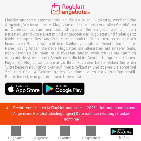
Flugblattangebote sammelt täglich die aktuellen Flugblätter, wöchentliche
Angebote, Werbeprospekte, Magazine und Lookbooks von allen Geschäften
in Österreich zusammen. Dadurch bleiben Sie zu jeder Zeit auf dem
neuesten Stand von Rabatten und Angeboten der Flugblätter und finden ganz
leicht ein spezielles Angebot, eine besondere Flugblattaktion oder einen
besonderen Rabatt während des Schlussverkaufs in Geschäften in Ihrer
Nähe. Häufig finden Sie neue Flugblätter als allererstes auf unserer Seite,
noch bevor sie bei Ihnen im Briefkasten landen, wodurch Sie sie natürlich
auch auf der Arbeit, in der Schule oder direkt im Geschäft angucken können.
Fügen Sie Flugblattangebote.at zu Ihren Favoriten hinzu, kleben Sie einen
"Bitte keine Werbung!"-Sticker auf Ihren Briefkasten und sparen Sie somit viel
Zeit und Geld. Außerdem tragen Sie damit auch aktiv zur Papiermüll-
Reduktion bei, was gut für unsere Umwelt ist.
Alle Rechte vorbehalten © Flugblattangebote.at 2026 |
Haftungsausschluss
|
Allgemeine Geschäftsbedingungen
|
Datenschutzerklärung
|
Cookie-
Richtlinie
In der App
Flugblätter
Angebote
Favoriten
Gespeichert