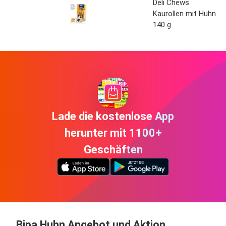
Deli Chews
Kaurollen mit Huhn
140 g
Lade die kostenlose App
herunter mit 1100+
Geschäften
Bipa Huhn Angebot und Aktion