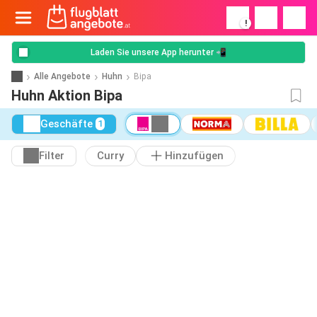
!
Laden Sie unsere App herunter 📲
Alle Angebote
Huhn
Bipa
Huhn Aktion Bipa
Geschäfte
1
Filter
Curry
Hinzufügen