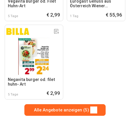
Vegavita Burger od. Filet
Eurogast Genuss aus
Huhn-Art
Österreich Wiener
Schnitzel vom Huhn
€ 2,99
€ 55,96
5 Tage
1 Tag
Negavita burger od. filet
huhn- Art
€ 2,99
5 Tage
Alle Angebote anzeigen (5)