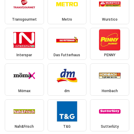
Transgourmet
Metro
Wurstico
Interspar
Das Futterhaus
PENNY
Mömax
dm
Hornbach
Nah&Frisch
T&G
Sutterlüty