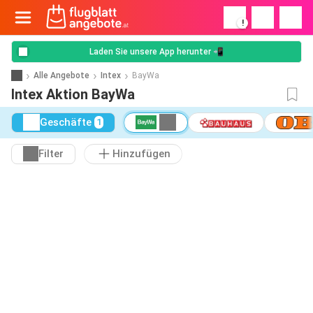
!
Laden Sie unsere App herunter 📲
Alle Angebote
Intex
BayWa
Intex Aktion BayWa
Geschäfte
1
Filter
Hinzufügen