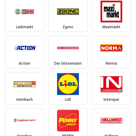
Liebmarkt
Zgonc
Maximarkt
Action
Der Grissemann
Norma
Hornbach
Lidl
Interspar
Hagebau
PENNY
Hellweg