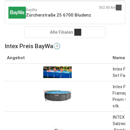
502.80 km
BayWa
Zürcherstraße 25 6700 Bludenz
Alle Filialen
Intex Preis BayWa🕒
Angebot
Name
Intex Fr
Set Famil
Intex Pr
Framepo
Prism G
stk.
INTEX
Salzwas