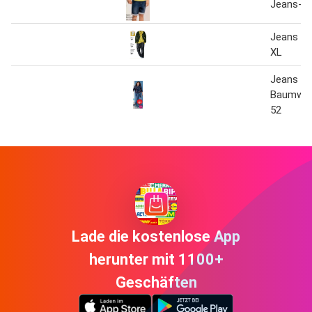
Jeans- 
Jeans Jo
XL
Jeans mi
Baumwoll
52
Lade die kostenlose App
herunter mit 1100+
Geschäften