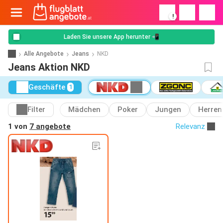
!
Laden Sie unsere App herunter 📲
Alle Angebote
Jeans
NKD
Jeans Aktion NKD
Geschäfte
1
Filter
Mädchen
Poker
Jungen
Herren
1 von
7 angebote
Relevanz