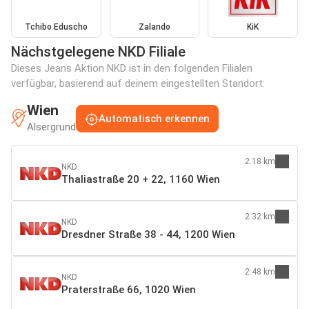
Tchibo Eduscho
Zalando
KiK
Nächstgelegene NKD Filiale
Dieses Jeans Aktion NKD ist in den folgenden Filialen
verfügbar, basierend auf deinem eingestellten Standort:
Wien
Automatisch erkennen
Alsergrund
2.18 km
NKD
Thaliastraße 20 + 22, 1160 Wien
2.32 km
NKD
Dresdner Straße 38 - 44, 1200 Wien
2.48 km
NKD
Praterstraße 66, 1020 Wien