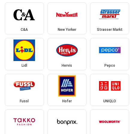
C&A
New Yorker
Strasser Markt
Lidl
Hervis
Pepco
Fussl
Hofer
UNIQLO