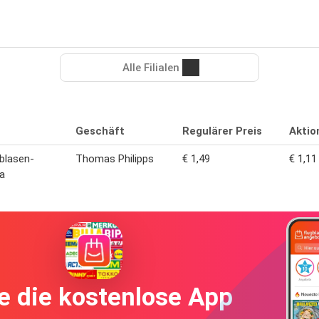
Alle Filialen
Geschäft
Regulärer Preis
Aktio
blasen-
Thomas Philipps
€ 1,49
€ 1,11
a
e die kostenlose App