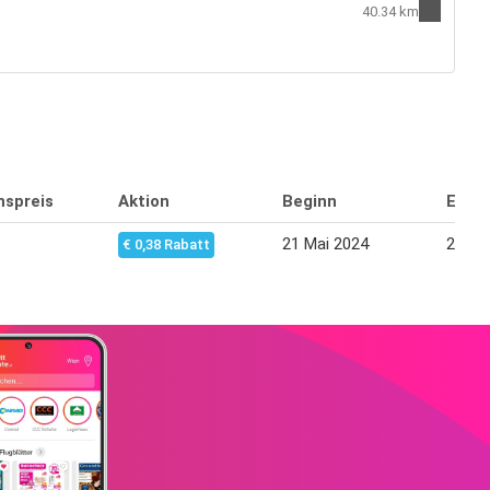
40.34 km
nspreis
Aktion
Beginn
Endd
21 Mai 2024
25 Ma
€ 0,38 Rabatt