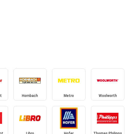
t
Hornbach
Metro
Woolworth
nt
Libro
Hofer
Thomas Philipps