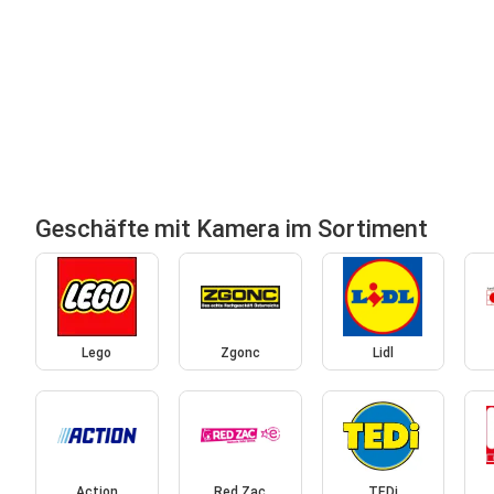
Geschäfte mit Kamera im Sortiment
Lego
Zgonc
Lidl
Action
Red Zac
TEDi