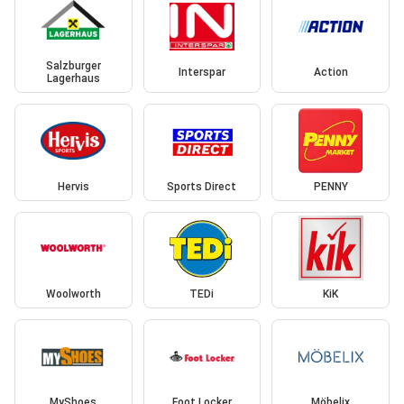
Salzburger
Interspar
Action
Lagerhaus
Hervis
Sports Direct
PENNY
Woolworth
TEDi
KiK
MyShoes
Foot Locker
Möbelix