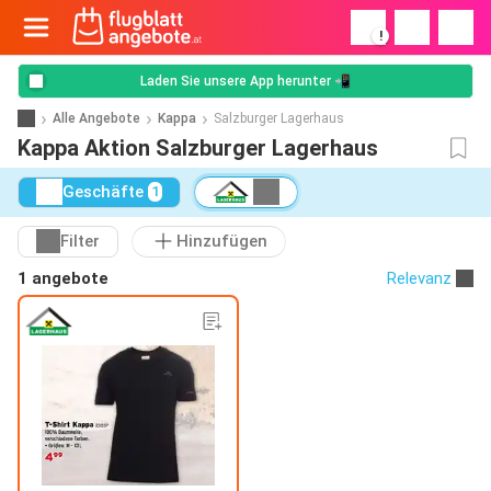
!
Laden Sie unsere App herunter 📲
Alle Angebote
Kappa
Salzburger Lagerhaus
Kappa Aktion Salzburger Lagerhaus
Geschäfte
1
Filter
Hinzufügen
1 angebote
Relevanz