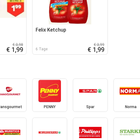
Felix Ketchup
€ 3,98
€ 3,99
€ 1,99
€ 1,99
6 Tage
ransgourmet
PENNY
Spar
Norma