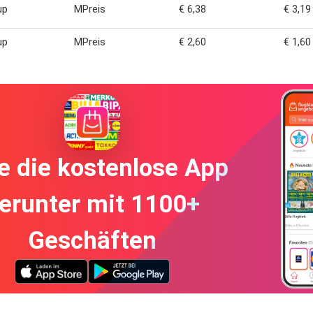
up
MPreis
€ 6,38
€ 3,19
up
MPreis
€ 2,60
€ 1,60
e die kostenlose App
erunter mit 1100+
Geschäften