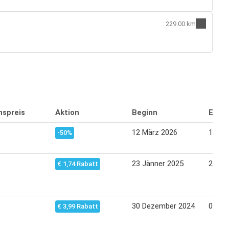
229.00 km
nspreis
Aktion
Beginn
Endd
12 März 2026
18 Mä
-50%
23 Jänner 2025
25 Jä
€ 1,74 Rabatt
30 Dezember 2024
05 Jä
€ 3,99 Rabatt