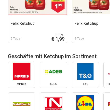
Felix Ketchup
Felix Ketchup
€ 3,98
€ 1,99
5 Tage
5 Tage
Geschäfte mit Ketchup im Sortiment
MPreis
ADEG
T&G
T