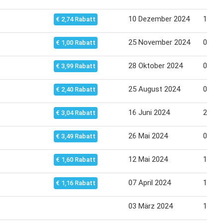
10 Dezember 2024
16 De
€ 2,74 Rabatt
25 November 2024
02 De
€ 1,00 Rabatt
28 Oktober 2024
04 No
€ 3,99 Rabatt
25 August 2024
01 Se
€ 2,40 Rabatt
16 Juni 2024
23 Ju
€ 3,04 Rabatt
26 Mai 2024
02 Ju
€ 3,49 Rabatt
12 Mai 2024
19 Ma
€ 1,60 Rabatt
07 April 2024
14 Apr
€ 1,16 Rabatt
03 März 2024
10 Mä