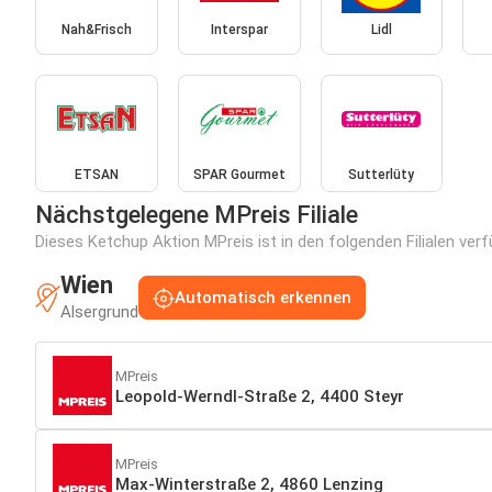
Nah&Frisch
Interspar
Lidl
ETSAN
SPAR Gourmet
Sutterlüty
Nächstgelegene MPreis Filiale
Dieses Ketchup Aktion MPreis ist in den folgenden Filialen ver
Wien
Automatisch erkennen
Alsergrund
MPreis
Leopold-Werndl-Straße 2, 4400 Steyr
MPreis
Max-Winterstraße 2, 4860 Lenzing