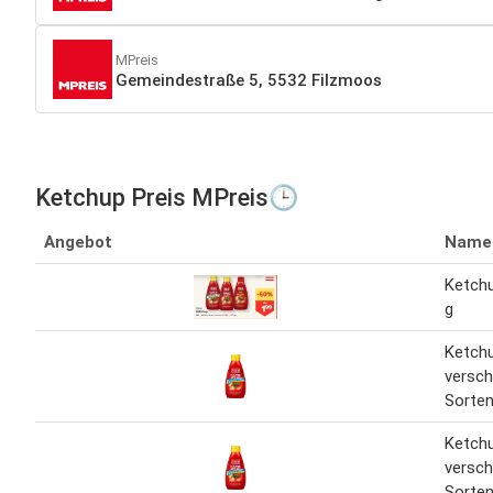
MPreis
Gemeindestraße 5, 5532 Filzmoos
Ketchup Preis MPreis🕒
Angebot
Name
Ketchu
g
Ketch
versch
Sorte
Ketch
versch
Sorte