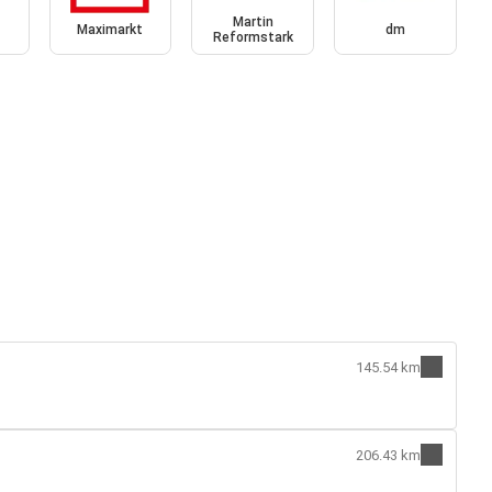
Martin
Maximarkt
dm
Reformstark
145.54 km
206.43 km