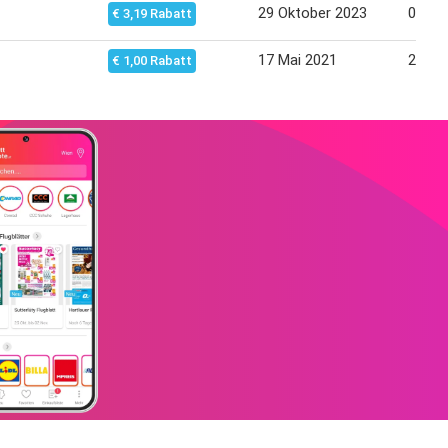
29 Oktober 2023
05 No
€ 3,19 Rabatt
17 Mai 2021
23 Ma
€ 1,00 Rabatt