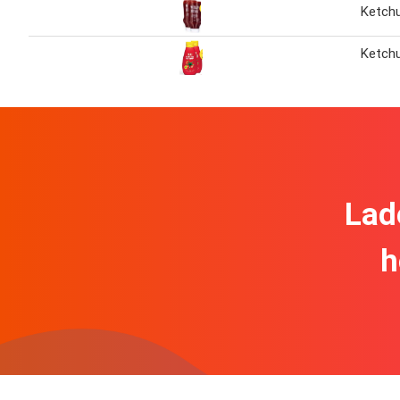
Ketch
Ketch
Lad
h