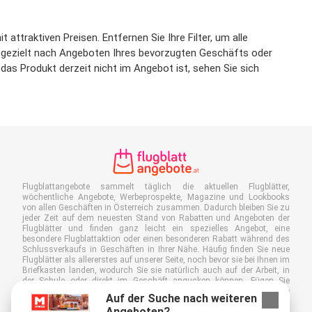
attraktiven Preisen. Entfernen Sie Ihre Filter, um alle
um gezielt nach Angeboten Ihres bevorzugten Geschäfts oder
das Produkt derzeit nicht im Angebot ist, sehen Sie sich
Flugblattangebote sammelt täglich die aktuellen Flugblätter,
wöchentliche Angebote, Werbeprospekte, Magazine und Lookbooks
von allen Geschäften in Österreich zusammen. Dadurch bleiben Sie zu
jeder Zeit auf dem neuesten Stand von Rabatten und Angeboten der
Flugblätter und finden ganz leicht ein spezielles Angebot, eine
besondere Flugblattaktion oder einen besonderen Rabatt während des
Schlussverkaufs in Geschäften in Ihrer Nähe. Häufig finden Sie neue
Flugblätter als allererstes auf unserer Seite, noch bevor sie bei Ihnen im
Briefkasten landen, wodurch Sie sie natürlich auch auf der Arbeit, in
der Schule oder direkt im Geschäft angucken können. Fügen Sie
Flugblattangebote.at zu Ihren Favoriten hinzu, kleben Sie einen "Bitte
Auf der Suche nach weiteren
keine Werbung!"-Sticker auf Ihren Briefkasten und sparen Sie somit viel
Angeboten?