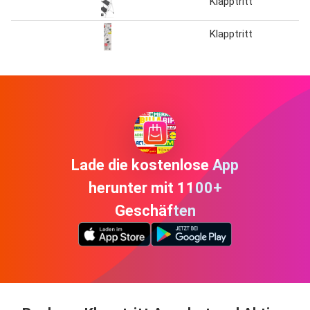
Klapptritt
Klapptritt
Lade die kostenlose App
herunter mit 1100+
Geschäften