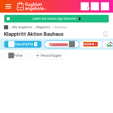
!
Laden Sie unsere App herunter 📲
Alle Angebote
Klapptritt
Bauhaus
Klapptritt Aktion Bauhaus
Geschäfte
1
Filter
Hinzufügen