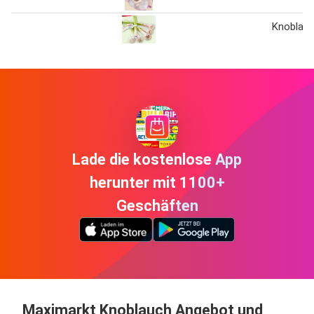
Knoblau
Lade die kostenlose App
herunter mit 1100+
Geschäften
Maximarkt Knoblauch Angebot und