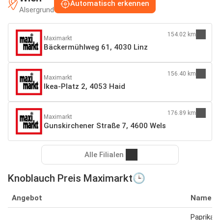
Automatisch erkennen
Alsergrund
154.02 km
Maximarkt
Bäckermühlweg 61, 4030 Linz
156.40 km
Maximarkt
Ikea-Platz 2, 4053 Haid
176.89 km
Maximarkt
Gunskirchener Straße 7, 4600 Wels
Alle Filialen
Knoblauch Preis Maximarkt🕒
Angebot
Name
Paprikaw