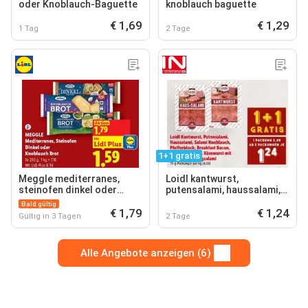
oder Knoblauch-Baguette
knoblauch baguette
€ 1,69
€ 1,29
1 Tag
2 Tage
1+1 gratis
Meggle mediterranes,
Loidl kantwurst,
steinofen dinkel oder
putensalami, haussalami,
knoblauch brot
salami knoblauch,
Bald gültig
€ 1,79
pfefferblock, breakfast
€ 1,24
Gültig in 3 Tagen
2 Tage
bacon, putenkantwurst,
käsewurst mit pfef
Alle Angebote anzeigen (6)