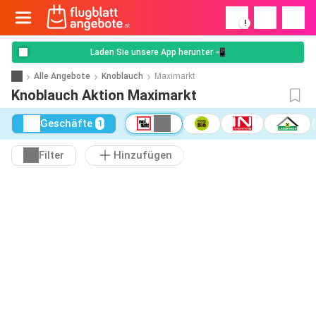
!
Laden Sie unsere App herunter 📲
Alle Angebote
Knoblauch
Maximarkt
Knoblauch Aktion Maximarkt
Geschäfte
1
Filter
Hinzufügen