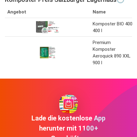
Angebot
Name
Komposter BIO 400
400 l
Premium
Komposter
Aeroquick 890 XXL
900 l
Lade die kostenlose App
herunter mit 1100+