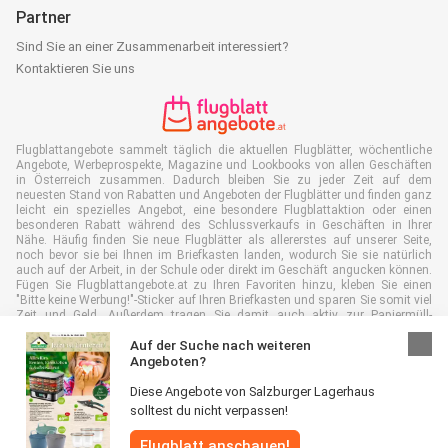
Partner
Sind Sie an einer Zusammenarbeit interessiert?
Kontaktieren Sie uns
Flugblattangebote sammelt täglich die aktuellen Flugblätter, wöchentliche
Angebote, Werbeprospekte, Magazine und Lookbooks von allen Geschäften
in Österreich zusammen. Dadurch bleiben Sie zu jeder Zeit auf dem
neuesten Stand von Rabatten und Angeboten der Flugblätter und finden ganz
leicht ein spezielles Angebot, eine besondere Flugblattaktion oder einen
besonderen Rabatt während des Schlussverkaufs in Geschäften in Ihrer
Nähe. Häufig finden Sie neue Flugblätter als allererstes auf unserer Seite,
noch bevor sie bei Ihnen im Briefkasten landen, wodurch Sie sie natürlich
auch auf der Arbeit, in der Schule oder direkt im Geschäft angucken können.
Fügen Sie Flugblattangebote.at zu Ihren Favoriten hinzu, kleben Sie einen
"Bitte keine Werbung!"-Sticker auf Ihren Briefkasten und sparen Sie somit viel
Zeit und Geld. Außerdem tragen Sie damit auch aktiv zur Papiermüll-
Reduktion bei, was gut für unsere Umwelt ist.
Auf der Suche nach weiteren
Angeboten?
Diese Angebote von Salzburger Lagerhaus
solltest du nicht verpassen!
Alle Rechte vorbehalten © Flugblattangebote.at 2026 |
Haftungsausschluss
Flugblatt anschauen!
|
Allgemeine Geschäftsbedingungen
|
Datenschutzerklärung
|
Cookie-