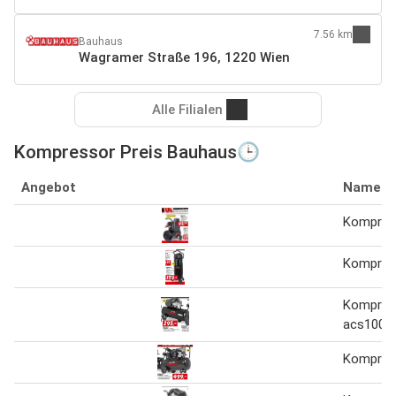
7.56 km
Bauhaus
Wagramer Straße 196, 1220 Wien
Alle Filialen
Kompressor Preis Bauhaus🕒
Angebot
Name
Kompres
Kompres
Kompres
acs100-
Kompres