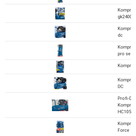
Kompres
gk2400f
Kompres
dc
Kompres
pro se
Kompres
Kompres
DC
Profi-Dop
Kompres
HC105D
Kompress
Force