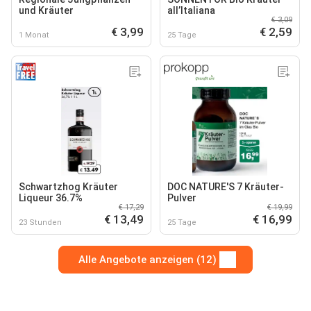
und Kräuter
all’Italiana
€ 3,09
€ 3,99
€ 2,59
1 Monat
25 Tage
Schwartzhog Kräuter
DOC NATURE'S 7 Kräuter-
Liqueur 36.7%
Pulver
€ 17,29
€ 19,99
€ 13,49
€ 16,99
23 Stunden
25 Tage
Alle Angebote anzeigen (12)