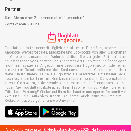
Partner
Sind Sie an einer Zusammenarbeit interessiert?
Kontaktieren Sie uns
Flugblattangebote sammelt täglich die aktuellen Flugblätter, wöchentliche
Angebote, Werbeprospekte, Magazine und Lookbooks von allen Geschäften
in Österreich zusammen. Dadurch bleiben Sie zu jeder Zeit auf dem
neuesten Stand von Rabatten und Angeboten der Flugblätter und finden ganz
leicht ein spezielles Angebot, eine besondere Flugblattaktion oder einen
besonderen Rabatt während des Schlussverkaufs in Geschäften in Ihrer
Nähe. Häufig finden Sie neue Flugblätter als allererstes auf unserer Seite,
noch bevor sie bei Ihnen im Briefkasten landen, wodurch Sie sie natürlich
auch auf der Arbeit, in der Schule oder direkt im Geschäft angucken können.
Fügen Sie Flugblattangebote.at zu Ihren Favoriten hinzu, kleben Sie einen
"Bitte keine Werbung!"-Sticker auf Ihren Briefkasten und sparen Sie somit viel
Zeit und Geld. Außerdem tragen Sie damit auch aktiv zur Papiermüll-
Reduktion bei, was gut für unsere Umwelt ist.
Alle Rechte vorbehalten © Flugblattangebote.at 2026 |
Haftungsausschluss