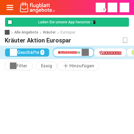
!
Laden Sie unsere App herunter 📲
Alle Angebote
Kräuter
Eurospar
Kräuter Aktion Eurospar
Geschäfte
1
Filter
Essig
Hinzufügen