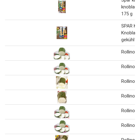
Spar krä
knoblauc
175 g
SPAR Krä
Knoblau
gekühlt 
Rollino K
Rollino K
Rollino K
Rollino k
Rollino k
Rollino k