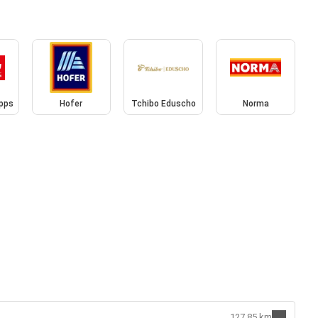
pps
Hofer
Tchibo Eduscho
Norma
127.85 km