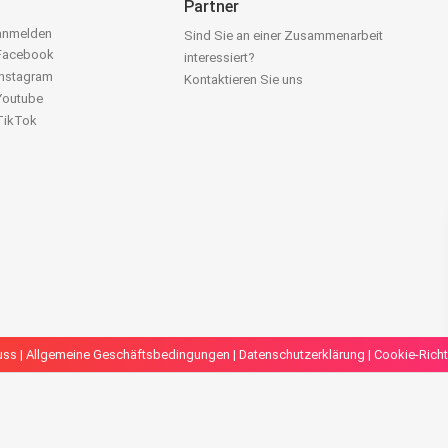
Partner
 anmelden
Sind Sie an einer Zusammenarbeit
 Facebook
interessiert?
Instagram
Kontaktieren Sie uns
 Youtube
 TikTok
uss
|
Allgemeine Geschäftsbedingungen
|
Datenschutzerklärung
|
Cookie-Richt