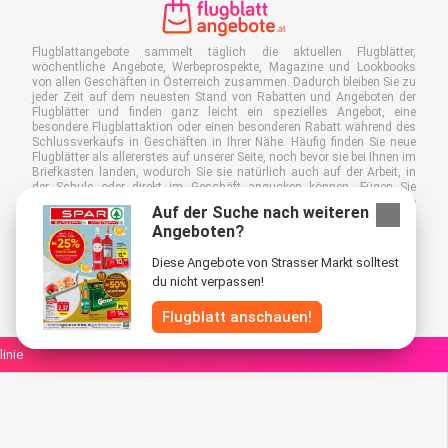
Flugblattangebote sammelt täglich die aktuellen Flugblätter,
wöchentliche Angebote, Werbeprospekte, Magazine und Lookbooks
von allen Geschäften in Österreich zusammen. Dadurch bleiben Sie zu
jeder Zeit auf dem neuesten Stand von Rabatten und Angeboten der
Flugblätter und finden ganz leicht ein spezielles Angebot, eine
besondere Flugblattaktion oder einen besonderen Rabatt während des
Schlussverkaufs in Geschäften in Ihrer Nähe. Häufig finden Sie neue
Flugblätter als allererstes auf unserer Seite, noch bevor sie bei Ihnen im
Briefkasten landen, wodurch Sie sie natürlich auch auf der Arbeit, in
der Schule oder direkt im Geschäft angucken können. Fügen Sie
Flugblattangebote.at zu Ihren Favoriten hinzu, kleben Sie einen "Bitte
Auf der Suche nach weiteren
keine Werbung!"-Sticker auf Ihren Briefkasten und sparen Sie somit viel
Angeboten?
Zeit und Geld. Außerdem tragen Sie damit auch aktiv zur Papiermüll-
Reduktion bei, was gut für unsere Umwelt ist.
Diese Angebote von Strasser Markt solltest
du nicht verpassen!
Flugblatt anschauen!
linie