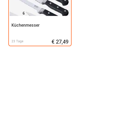
Küchenmesser
€ 27,49
23 Tage