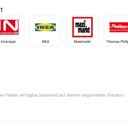
t
Interspar
IKEA
Maximarkt
Thomas Phili
 Filialen verfügbar, basierend auf deinem eingestellten Standort: