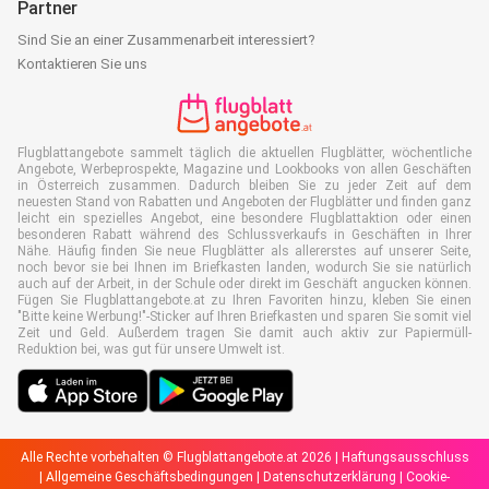
Partner
Sind Sie an einer Zusammenarbeit interessiert?
Kontaktieren Sie uns
Flugblattangebote sammelt täglich die aktuellen Flugblätter, wöchentliche
Angebote, Werbeprospekte, Magazine und Lookbooks von allen Geschäften
in Österreich zusammen. Dadurch bleiben Sie zu jeder Zeit auf dem
neuesten Stand von Rabatten und Angeboten der Flugblätter und finden ganz
leicht ein spezielles Angebot, eine besondere Flugblattaktion oder einen
besonderen Rabatt während des Schlussverkaufs in Geschäften in Ihrer
Nähe. Häufig finden Sie neue Flugblätter als allererstes auf unserer Seite,
noch bevor sie bei Ihnen im Briefkasten landen, wodurch Sie sie natürlich
auch auf der Arbeit, in der Schule oder direkt im Geschäft angucken können.
Fügen Sie Flugblattangebote.at zu Ihren Favoriten hinzu, kleben Sie einen
"Bitte keine Werbung!"-Sticker auf Ihren Briefkasten und sparen Sie somit viel
Zeit und Geld. Außerdem tragen Sie damit auch aktiv zur Papiermüll-
Reduktion bei, was gut für unsere Umwelt ist.
Alle Rechte vorbehalten © Flugblattangebote.at 2026 |
Haftungsausschluss
|
Allgemeine Geschäftsbedingungen
|
Datenschutzerklärung
|
Cookie-