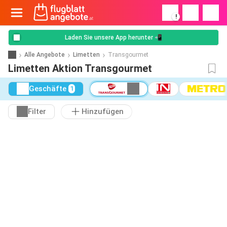
!
Laden Sie unsere App herunter 📲
Alle Angebote
Limetten
Transgourmet
Limetten Aktion Transgourmet
Geschäfte
1
Filter
Hinzufügen