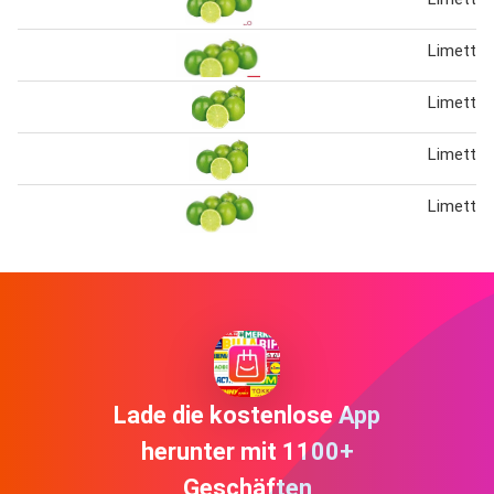
Limetten
Limetten
Limetten
Limetten
Lade die kostenlose App
herunter mit 1100+
Geschäften