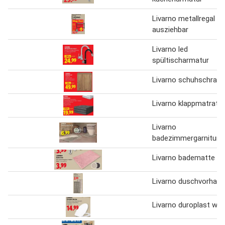
Livarno metallregal
ausziehbar
Livarno led
spültischarmatur
Livarno schuhschrank
Livarno klappmatratz
Livarno
badezimmergarnitur-
Livarno badematte
Livarno duschvorhang
Livarno duroplast wc 