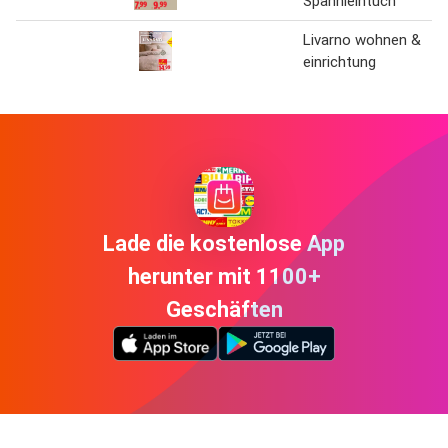
Spannleintuch
Livarno wohnen &
einrichtung
Lade die kostenlose App
herunter mit 1100+
Geschäften