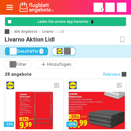
!
Laden Sie unsere App herunter 📲
Alle Angebote
Livarno
Lidl
Livarno Aktion Lidl
Geschäfte
1
Filter
Hinzufügen
28 angebote
Relevanz
-33%
-20%