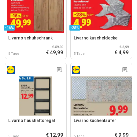
-16%
-28%
Livarno schuhschrank
Livarno kuscheldecke
€ 59,99
€ 6,99
€ 49,99
€ 4,99
5 Tage
5 Tage
Livarno haushaltsregal
Livarno küchenläufer
€ 12,99
€ 9,99
5 Tage
5 Tage