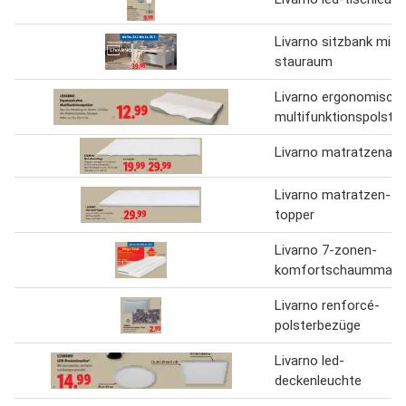
Livarno sitzbank mit
stauraum
Livarno ergonomisch
multifunktionspolster
Livarno matratzenauf
Livarno matratzen-
topper
Livarno 7-zonen-
komfortschaummatr
Livarno renforcé-
polsterbezüge
Livarno led-
deckenleuchte