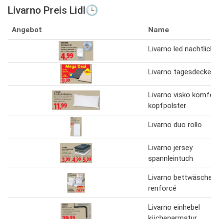
Livarno Preis Lidl🕒
Angebot
Name
Livarno led nachtlicht
Livarno tagesdecke
Livarno visko komfor
kopfpolster
Livarno duo rollo
Livarno jersey
spannleintuch
Livarno bettwäsche e
renforcé
Livarno einhebel
küchenarmatur