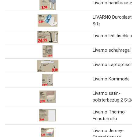
Livarno handbrause
LIVARNO Duroplast 
Sitz
Livarno led-tischleuc
Livarno schuhregal
Livarno Laptoptisch
Livarno Kommode
Livarno satin-
polsterbezug 2 Stück
Livarno Thermo-
Fensterrollo
Livarno Jersey-