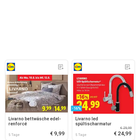
-16%
Livarno bettwäsche edel-
Livarno led
renforcé
spültischarmatur
€ 29,99
€ 9,99
€ 24,99
5 Tage
5 Tage