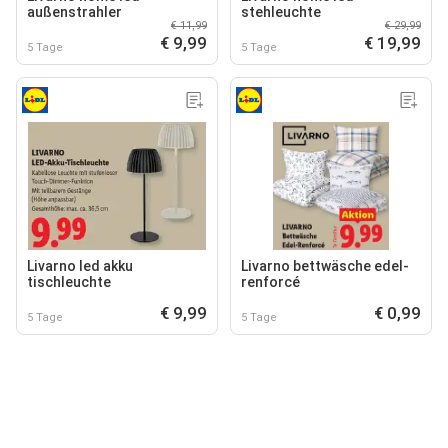
außenstrahler
stehleuchte
€ 11,99
€ 29,99
€ 9,99
€ 19,99
5 Tage
5 Tage
Livarno led akku
Livarno bettwäsche edel-
tischleuchte
renforcé
€ 9,99
€ 0,99
5 Tage
5 Tage