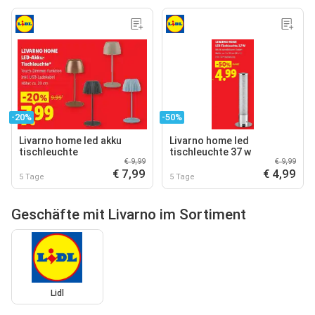
-20%
-50%
Livarno home led akku
Livarno home led
tischleuchte
tischleuchte 37 w
€ 9,99
€ 9,99
€ 7,99
€ 4,99
5 Tage
5 Tage
Geschäfte mit Livarno im Sortiment
Lidl