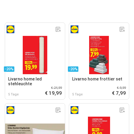
-20%
-20%
Livarno home led
Livarno home frottier set
stehleuchte
€ 24,99
€ 9,99
€ 19,99
€ 7,99
5 Tage
5 Tage