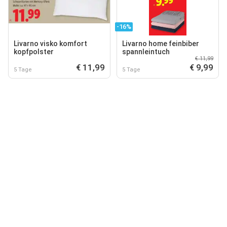
-16%
Livarno visko komfort
Livarno home feinbiber
kopfpolster
spannleintuch
€ 11,99
€ 11,99
€ 9,99
5 Tage
5 Tage