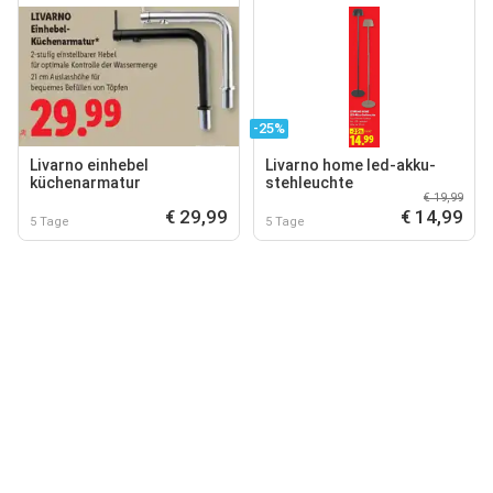
-25%
Livarno einhebel
Livarno home led-akku-
küchenarmatur
stehleuchte
€ 19,99
€ 29,99
€ 14,99
5 Tage
5 Tage