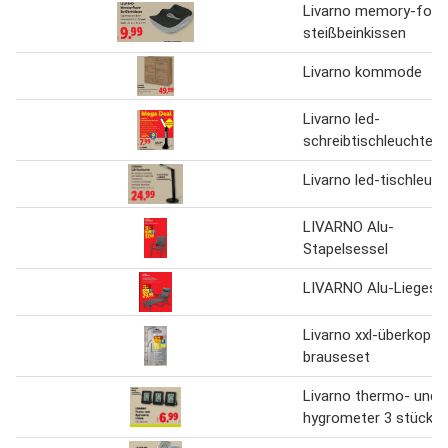
Livarno memory-foa
steißbeinkissen
Livarno kommode
Livarno led-
schreibtischleuchte
Livarno led-tischleuc
LIVARNO Alu-
Stapelsessel
LIVARNO Alu-Liegestu
Livarno xxl-überkopf-
brauseset
Livarno thermo- und
hygrometer 3 stück