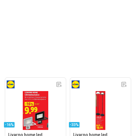
-16%
-33%
Livarno home led
Livarno home led