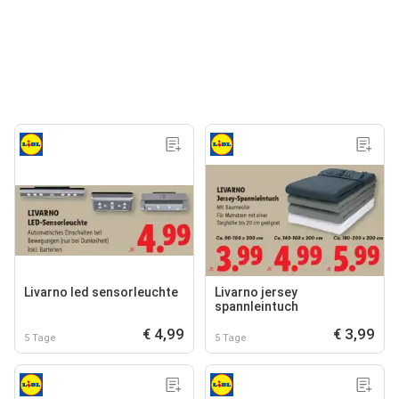
Livarno led sensorleuchte
Livarno jersey
spannleintuch
€ 4,99
€ 3,99
5 Tage
5 Tage