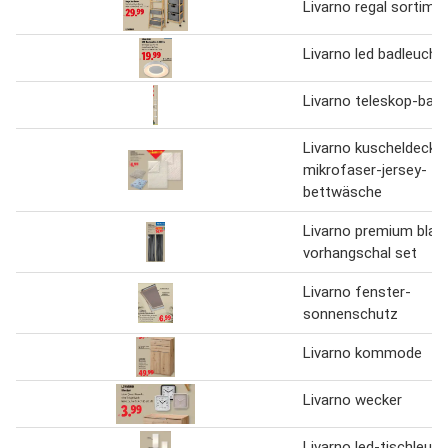
Livarno regal sortime
Livarno led badleucht
Livarno teleskop-badr
Livarno kuscheldecke
mikrofaser-jersey-
bettwäsche
Livarno premium blac
vorhangschal set
Livarno fenster-
sonnenschutz
Livarno kommode
Livarno wecker
Livarno led-tischleuc