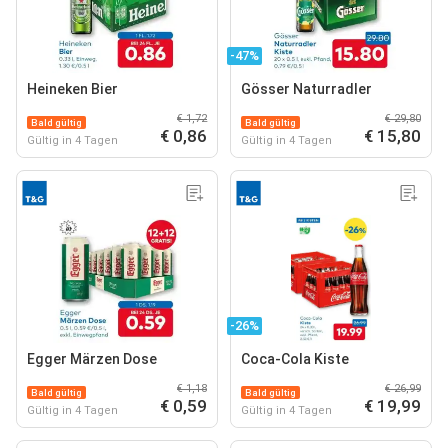
-47%
Heineken Bier
Gösser Naturradler
€ 1,72
€ 29,80
Bald gültig
Bald gültig
€ 0,86
€ 15,80
Gültig in 4 Tagen
Gültig in 4 Tagen
-26%
Egger Märzen Dose
Coca-Cola Kiste
€ 1,18
€ 26,99
Bald gültig
Bald gültig
€ 0,59
€ 19,99
Gültig in 4 Tagen
Gültig in 4 Tagen