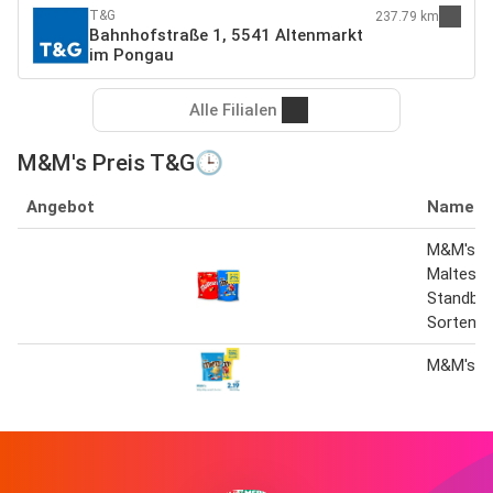
T&G
237.79 km
Bahnhofstraße 1, 5541 Altenmarkt
im Pongau
Alle Filialen
M&M's Preis T&G🕒
Angebot
Name
M&M's o
Malteser
Standbeu
Sorten 
M&M's 1