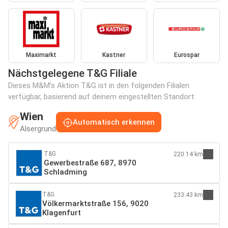
Maximarkt
Kastner
Eurospar
Nächstgelegene T&G Filiale
Dieses M&M's Aktion T&G ist in den folgenden Filialen
verfügbar, basierend auf deinem eingestellten Standort:
Wien
Automatisch erkennen
Alsergrund
T&G
220.14 km
Gewerbestraße 687, 8970
Schladming
T&G
233.43 km
Völkermarktstraße 156, 9020
Klagenfurt