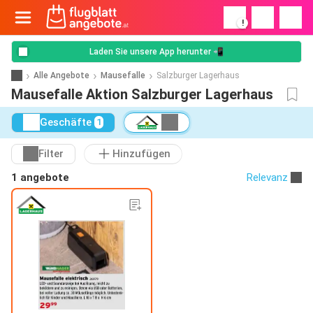
!
Laden Sie unsere App herunter 📲
Alle Angebote
Mausefalle
Salzburger Lagerhaus
Mausefalle Aktion Salzburger Lagerhaus
Geschäfte
1
Filter
Hinzufügen
1 angebote
Relevanz