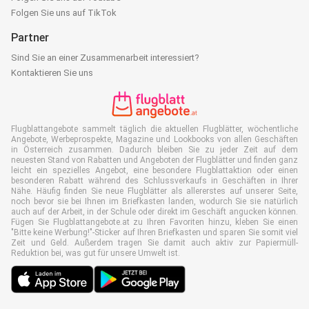
Folgen Sie uns auf TikTok
Partner
Sind Sie an einer Zusammenarbeit interessiert?
Kontaktieren Sie uns
Flugblattangebote sammelt täglich die aktuellen Flugblätter, wöchentliche
Angebote, Werbeprospekte, Magazine und Lookbooks von allen Geschäften
in Österreich zusammen. Dadurch bleiben Sie zu jeder Zeit auf dem
neuesten Stand von Rabatten und Angeboten der Flugblätter und finden ganz
leicht ein spezielles Angebot, eine besondere Flugblattaktion oder einen
besonderen Rabatt während des Schlussverkaufs in Geschäften in Ihrer
Nähe. Häufig finden Sie neue Flugblätter als allererstes auf unserer Seite,
noch bevor sie bei Ihnen im Briefkasten landen, wodurch Sie sie natürlich
auch auf der Arbeit, in der Schule oder direkt im Geschäft angucken können.
Fügen Sie Flugblattangebote.at zu Ihren Favoriten hinzu, kleben Sie einen
"Bitte keine Werbung!"-Sticker auf Ihren Briefkasten und sparen Sie somit viel
Zeit und Geld. Außerdem tragen Sie damit auch aktiv zur Papiermüll-
Reduktion bei, was gut für unsere Umwelt ist.