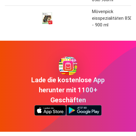
Mövenpick
eisspezialitäten 850
- 900 ml
Lade die kostenlose App
herunter mit 1100+
Geschäften