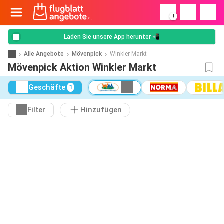
!
Laden Sie unsere App herunter 📲
Alle Angebote
Mövenpick
Winkler Markt
Mövenpick Aktion Winkler Markt
Geschäfte
1
Filter
Hinzufügen